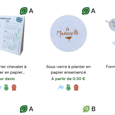
A
A
ier chevalet à
Sous-verre à planter en
Form
er en papier
papier ensemencé
nsemencé
ur devis
A partir de
0.30
€
A
B