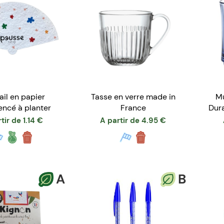
ail en papier
Tasse en verre made in
Mu
ncé à planter
France
Dur
tir de
1.14
€
A partir de
4.95
€
A
B