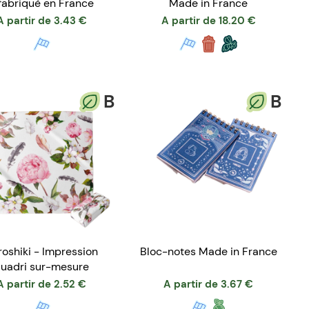
fabriqué en France
Made in France
A partir de
3.43
€
A partir de
18.20
€
B
B
roshiki - Impression
Bloc-notes Made in France
uadri sur-mesure
A partir de
2.52
€
A partir de
3.67
€