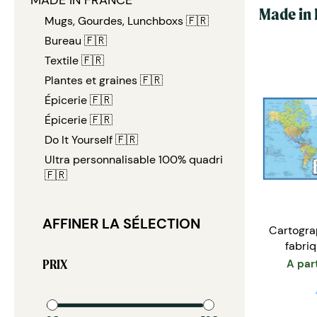
MADE IN FRANCE
Made in 
Mugs, Gourdes, Lunchboxs 🇫🇷
Bureau 🇫🇷
Textile 🇫🇷
Plantes et graines 🇫🇷
Épicerie 🇫🇷
Épicerie 🇫🇷
Do It Yourself 🇫🇷
Ultra personnalisable 100% quadri
🇫🇷
AFFINER LA SÉLECTION
Cartogra
fabri
PRIX
A par