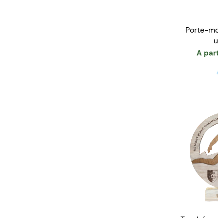
Porte-mo
u
A part