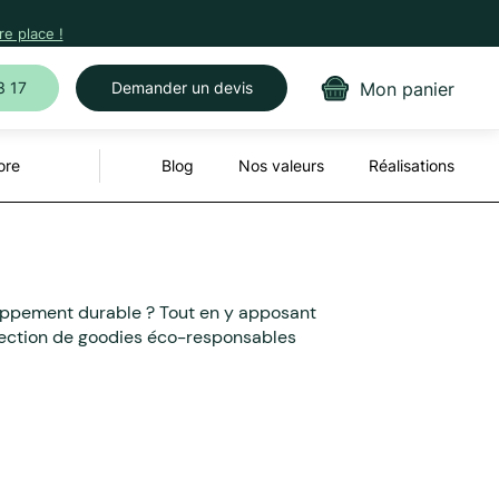
e place !
Mon panier
3 17
Demander un devis
ore
Blog
Nos valeurs
Réalisations
loppement durable ? Tout en y apposant
sélection de goodies éco-responsables