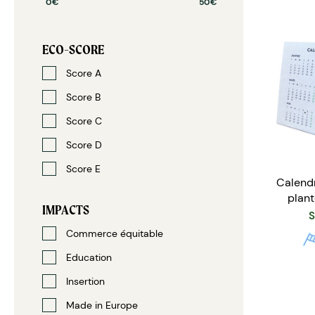
0€
50€
ECO-SCORE
Score A
Score B
Score C
Score D
Score E
Calendr
plant
IMPACTS
e
S
Commerce équitable
Education
Insertion
Made in Europe