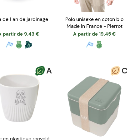
e de 1 an de jardinage
Polo unisexe en coton bio
Made in France - Pierrot
A partir de
9.43
€
A partir de
19.45
€
A
C
 en plastique recyclé