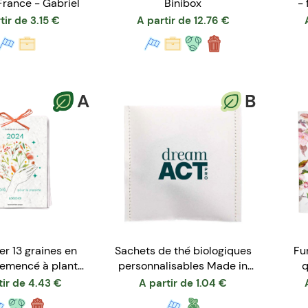
France - Gabriel
Binibox
- 
tir de
3.15
€
A partir de
12.76
€
A
B
er 13 graines en
Sachets de thé biologiques
Fu
semencé à planter
personnalisables Made in
q
format A6
France
tir de
4.43
€
A partir de
1.04
€