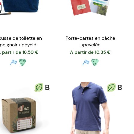
ousse de toilette en
Porte-cartes en bâche
peignoir upcyclé
upcyclée
 partir de
16.50
€
A partir de
10.35
€
B
B