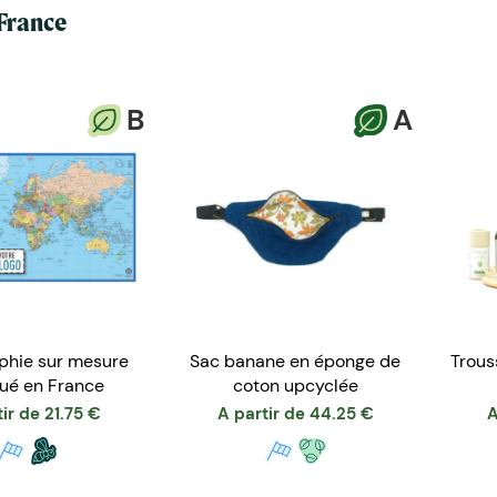
France
B
A
phie sur mesure
Sac banane en éponge de
Trous
qué en France
coton upcyclée
tir de
21.75
€
A partir de
44.25
€
A