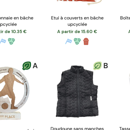
nnaie en bâche
Etui à couverts en bâche
Boît
pcyclée
upcyclée
ir de
10.35
€
A partir de
15.60
€
A
B
Doudoune sans manches
Tasse