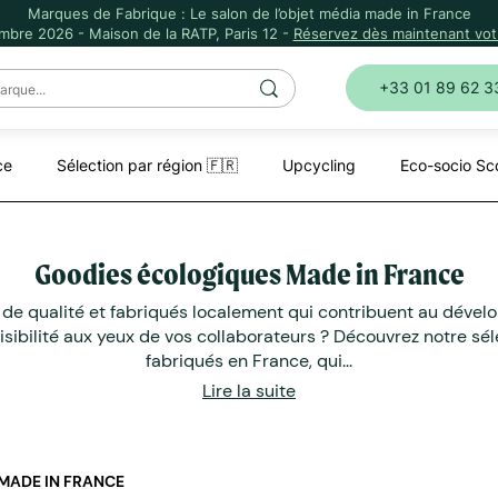
Marques de Fabrique : Le salon de l’objet média made in France
mbre 2026 - Maison de la RATP, Paris 12 -
Réservez dès maintenant votr
+33 01 89 62 3
ce
Sélection par région 🇫🇷
Upcycling
Eco-socio Sc
Goodies écologiques Made in France
 de qualité et fabriqués localement qui contribuent au déve
visibilité aux yeux de vos collaborateurs ? Découvrez notre 
fabriqués en France, qui...
Lire la suite
MADE IN FRANCE