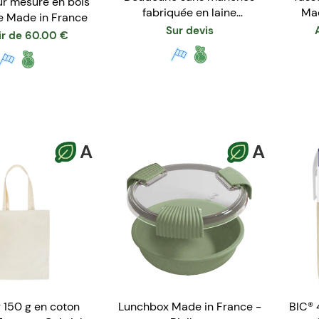
ur mesure en bois
fabriquée en laine
Mad
e Made in France
revalorisée
Sur devis
ir de
60.00
€
A
A
 150 g en coton
Lunchbox Made in France -
BIC® 