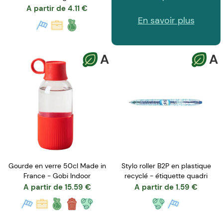
A partir de
4.11
€
En savoir plus
A
A
Gourde en verre 50cl Made in
Stylo roller B2P en plastique
France - Gobi Indoor
recyclé - étiquette quadri
A partir de
15.59
€
A partir de
1.59
€