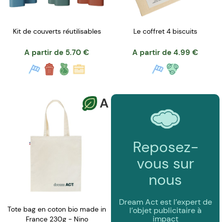
Kit de couverts réutilisables
Le coffret 4 biscuits
A partir de
5.70
€
A partir de
4.99
€
A
Reposez-
vous sur
nous
Dream Act est l’expert de
Tote bag en coton bio made in
l’objet publicitaire à
impact
France 230g - Nino