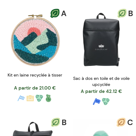
A
B
Kit en laine recyclée à tisser
Sac à dos en toile et de voile
upcyclée
A partir de
21.00
€
A partir de
42.12
€
B
C