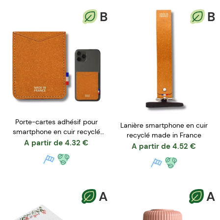
B
B
Porte-cartes adhésif pour
Lanière smartphone en cuir
smartphone en cuir recyclé
recyclé made in France
made in France
A partir de
4.32
€
A partir de
4.52
€
A
A