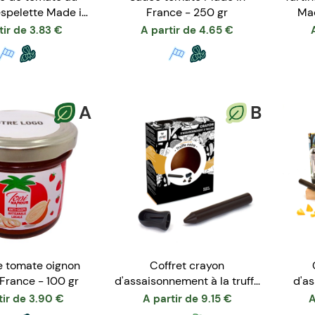
espelette Made in
France - 250 gr
Mad
ce - 135 gr
tir de
3.83
€
A partir de
4.65
€
A
B
e tomate oignon
Coffret crayon
France - 100 gr
d'assaisonnement à la truffe
d'a
et son taille crayon
tir de
3.90
€
A partir de
9.15
€
A