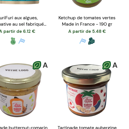
uriFuri aux algues,
Ketchup de tomates vertes
native au sel fabriquée
Made in France - 190 gr
en France
A partir de
6.12
€
A partir de
5.48
€
A
A
nade butternut-romarin
Tartinade tomate aubergine