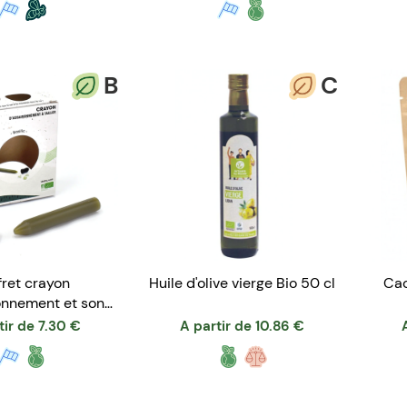
B
C
fret crayon
Huile d'olive vierge Bio 50 cl
Cac
onnement et son
lle crayon
tir de
7.30
€
A partir de
10.86
€