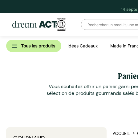
14 septe
Tous les produits
Idées Cadeaux
Made in Fran
Panier
Vous souhaitez offrir un panier garni p
sélection de produits gourmands salés b
ACCUEIL