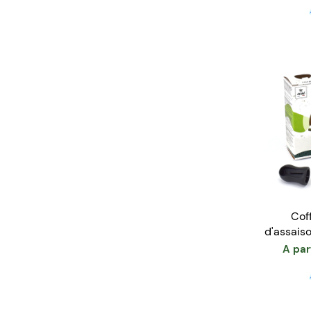
Cof
d'assais
tai
A par