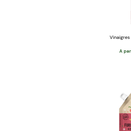
Vinaigres
A par