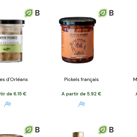
B
B
Pickels français
M
nes d'Orléans
A partir de
5.92
€
tir de
6.15
€
B
B