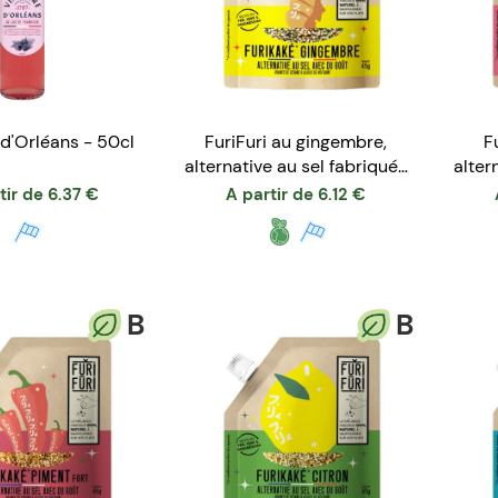
 d'Orléans - 50cl
FuriFuri au gingembre,
F
alternative au sel fabriquée
alter
en France
tir de
6.37
€
A partir de
6.12
€
B
B