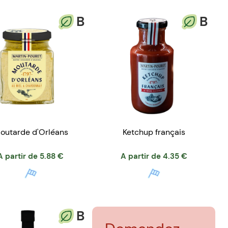
B
B
outarde d'Orléans
Ketchup français
A partir de
5.88
€
A partir de
4.35
€
B