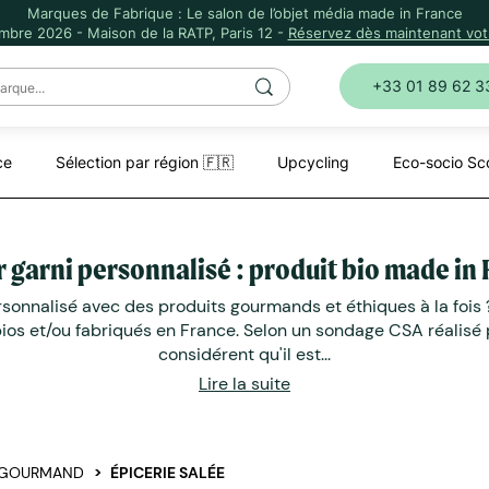
Marques de Fabrique : Le salon de l’objet média made in France
mbre 2026 - Maison de la RATP, Paris 12 -
Réservez dès maintenant votr
+33 01 89 62 3
ce
Sélection par région 🇫🇷
Upcycling
Eco-socio Sc
 garni personnalisé : produit bio made in
ersonnalisé avec des produits gourmands et éthiques à la foi
ios et/ou fabriqués en France. Selon un sondage CSA réalisé
considérent qu'il est...
Lire la suite
GOURMAND
ÉPICERIE SALÉE