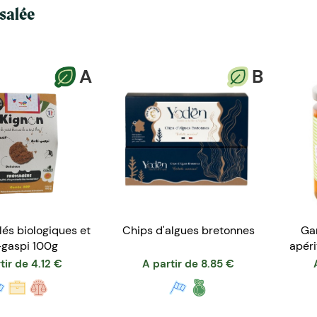
 salée
A
B
lés biologiques et
Chips d'algues bretonnes
Ga
-gaspi 100g
apéri
tir de
4.12
€
A partir de
8.85
€