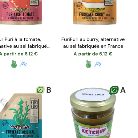
uriFuri à la tomate,
FuriFuri au curry, alternative
native au sel fabriquée
au sel fabriquée en France
en France
A partir de
6.12
€
A partir de
6.12
€
B
A