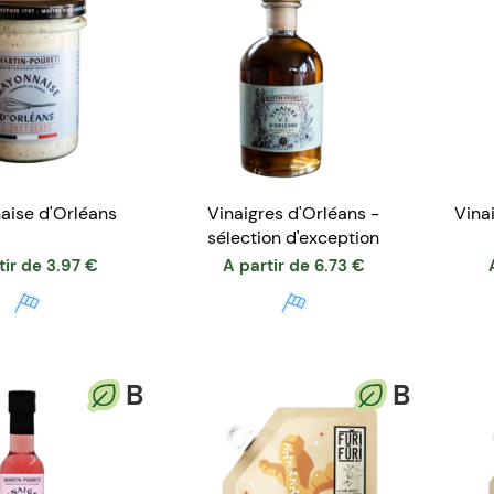
ise d'Orléans
Vinaigres d'Orléans -
Vina
sélection d'exception
tir de
3.97
€
A partir de
6.73
€
B
B