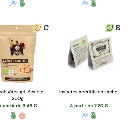
C
B
ahuètes grillées bio
Insectes apéritifs en sachet
200g
A partir de
3.46
€
A partir de
7.20
€