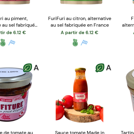
ri au piment,
FuriFuri au citron, alternative
F
e au sel fabriquée
au sel fabriquée en France
alter
n France
tir de
6.12
€
A partir de
6.12
€
A
A
re de tomate au
Sauce tomate Made in
Tarti