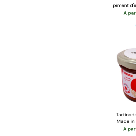
piment d'
Fran
A par
Tartinad
Made in 
A par