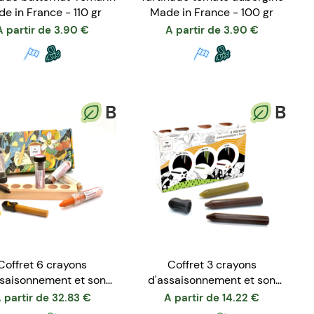
e in France - 110 gr
Made in France - 100 gr
A partir de
3.90
€
A partir de
3.90
€
B
B
Coffret 6 crayons
Coffret 3 crayons
ssaisonnement et son
d'assaisonnement et son
taille crayon
taille crayon
 partir de
32.83
€
A partir de
14.22
€