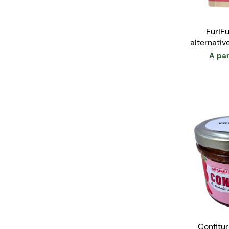
FuriFu
alternativ
e
A par
Confitu