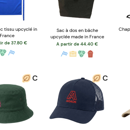
c tissu upcyclé in
Chap
Sac à dos en bâche
France
upcyclée made in France
ir de
37.80
€
A partir de
44.40
€
C
C