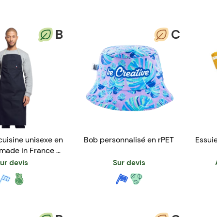
B
C
cuisine unisexe en
Bob personnalisé en rPET
Essuie
 made in France -
scoffier
ur devis
Sur devis