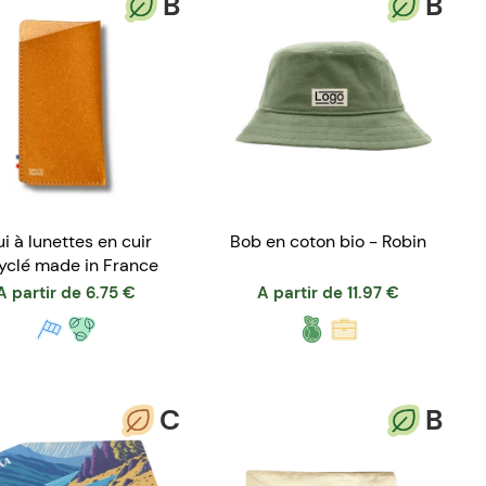
B
B
ui à lunettes en cuir
Bob en coton bio - Robin
yclé made in France
A partir de
6.75
€
A partir de
11.97
€
C
B