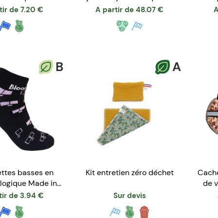
Croatie
France
tir de
7.20
€
A partir de
48.07
€
A
B
A
ttes basses en
Kit entretien zéro déchet
Cache
ologique Made in
de v
Europe
tir de
3.94
€
Sur devis