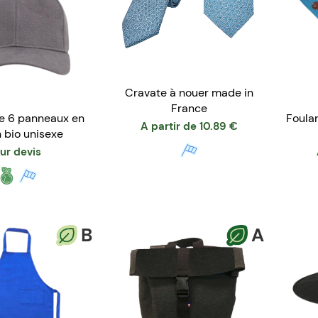
Cravate à nouer made in
France
e 6 panneaux en
Foular
A partir de
10.89
€
 bio unisexe
ur devis
B
A