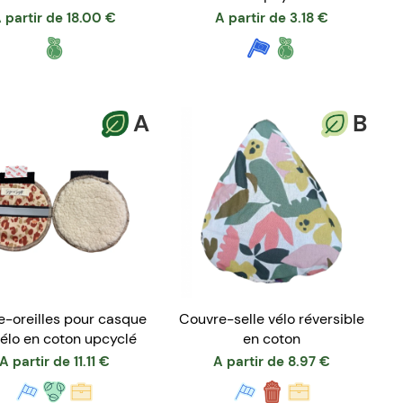
Maroc
Europe
 partir de
18.00
€
A partir de
3.18
€
A
B
-oreilles pour casque
Couvre-selle vélo réversible
élo en coton upcyclé
en coton
A partir de
11.11
€
A partir de
8.97
€