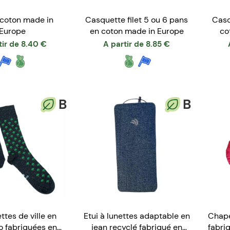
coton made in
Casquette filet 5 ou 6 pans
Casq
Europe
en coton made in Europe
co
tir de
8.40
€
A partir de
8.85
€
B
B
tes de ville en
Etui à lunettes adaptable en
Chape
o fabriquées en
jean recyclé fabriqué en
fabri