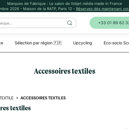
Marques de Fabrique : Le salon de l’objet média made in France
mbre 2026 - Maison de la RATP, Paris 12 -
Réservez dès maintenant votr
+33 01 89 62 3
ce
Sélection par région 🇫🇷
Upcycling
Eco-socio Sc
Accessoires textiles
TEXTILE
ACCESSOIRES TEXTILES
res textiles