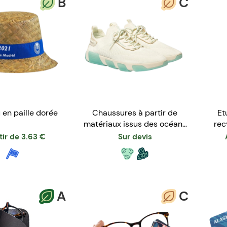
B
C
en paille dorée
Chaussures à partir de
Et
matériaux issus des océans
rec
- homme/femme
tir de
3.63
€
Sur devis
A
C