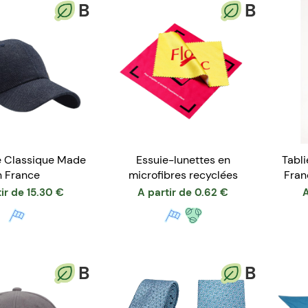
B
B
 Classique Made
Essuie-lunettes en
Tabli
n France
microfibres recyclées
Fran
ir de
15.30
€
A partir de
0.62
€
A
B
B