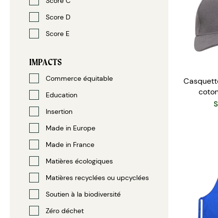
Score C
Score D
Score E
IMPACTS
Commerce équitable
Casquett
coton
Education
S
Insertion
Made in Europe
Made in France
Matières écologiques
Matières recyclées ou upcyclées
Soutien à la biodiversité
Zéro déchet