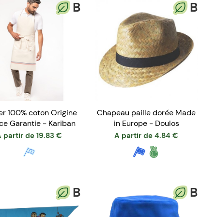
B
B
er 100% coton Origine
Chapeau paille dorée Made
ce Garantie - Kariban
in Europe - Doulos
 partir de
19.83
€
A partir de
4.84
€
B
B