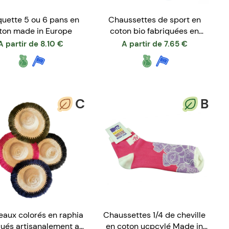
uette 5 ou 6 pans en
Chaussettes de sport en
ton made in Europe
coton bio fabriquées en
Croatie
A partir de
8.10
€
A partir de
7.65
€
C
B
aux colorés en raphia
Chaussettes 1/4 de cheville
qués artisanalement au
en coton ucpcylé Made in