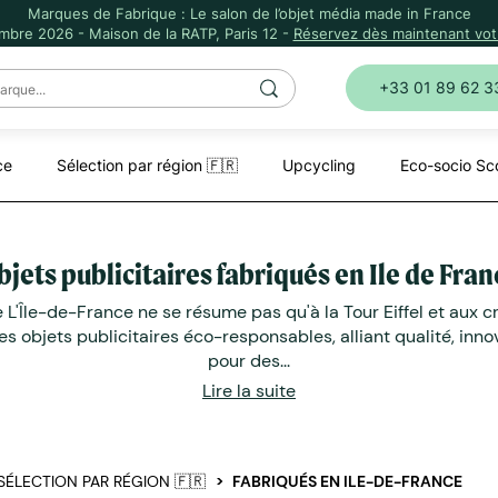
Marques de Fabrique : Le salon de l’objet média made in France
mbre 2026 - Maison de la RATP, Paris 12 -
Réservez dès maintenant votr
+33 01 89 62 3
ce
Sélection par région 🇫🇷
Upcycling
Eco-socio Sc
bjets publicitaires fabriqués en Ile de Fran
'Île-de-France ne se résume pas qu'à la Tour Eiffel et aux cr
 objets publicitaires éco-responsables, alliant qualité, innov
pour des...
Lire la suite
SÉLECTION PAR RÉGION 🇫🇷
FABRIQUÉS EN ILE-DE-FRANCE