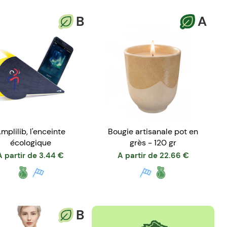
B
A
mplilib, l'enceinte
Bougie artisanale pot en
écologique
grès - 120 gr
A partir de
3.44
€
A partir de
22.66
€
B