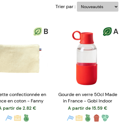
Trier par :
B
A
ette confectionnée en
Gourde en verre 50cl Made
nce en coton - Fanny
in France - Gobi Indoor
A partir de
2.82
€
A partir de
15.59
€