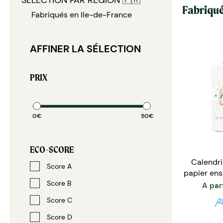
SÉLECTION PAR RÉGION 🇫🇷
Fabriqué
Fabriqués en Ile-de-France
AFFINER LA SÉLECTION
PRIX
0€
50€
ECO-SCORE
Calendri
Score A
papier en
Score B
- 
A par
Score C
Score D