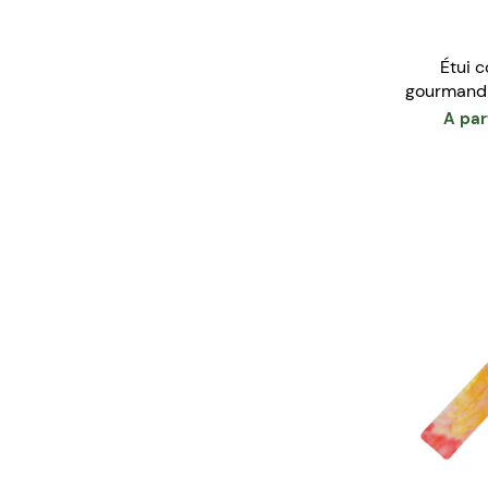
Étui 
gourmandi
A par