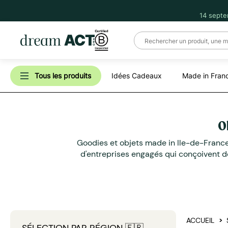
14 septe
Tous les produits
Idées Cadeaux
Made in Fran
O
Goodies et objets made in Ile-de-France L
d'entreprises engagés qui conçoivent des
ACCUEIL