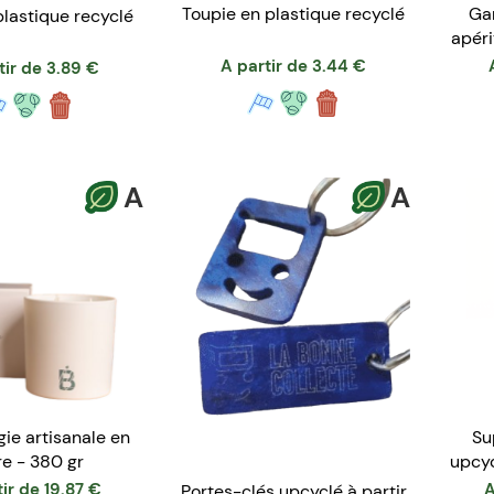
Ga
Toupie en plastique recyclé
plastique recyclé
apéri
A partir de
3.44
€
tir de
3.89
€
A
A
ie artisanale en
Su
re - 380 gr
upcyc
ir de
19.87
€
A
Portes-clés upcyclé à partir