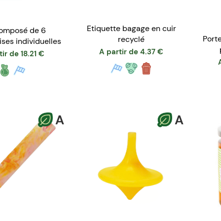
Etiquette bagage en cuir
composé de 6
Port
recyclé
ses individuelles
A partir de
4.37
€
tir de
18.21
€
A
A