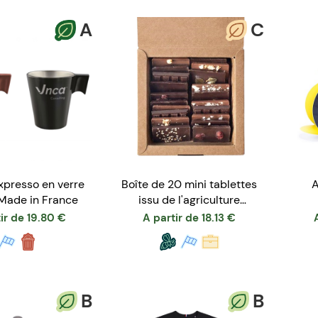
A
C
xpresso en verre
Boîte de 20 mini tablettes
A
Made in France
issu de l'agriculture
biologique
ir de
19.80
€
A partir de
18.13
€
B
B