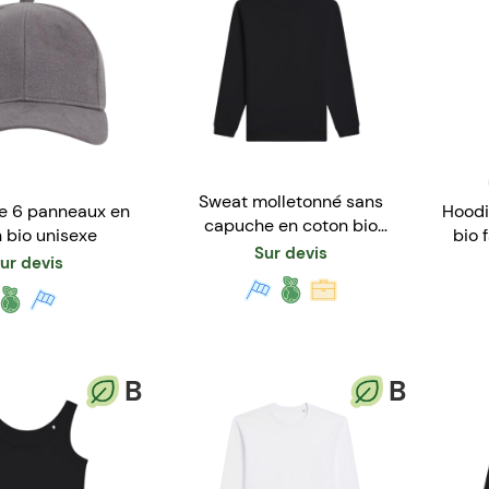
Sweat molletonné sans
e 6 panneaux en
Hoodi
capuche en coton bio
 bio unisexe
bio 
fabriqué en France - Mixte
Sur devis
ur devis
B
B