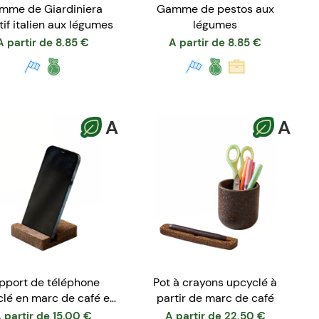
mme de Giardiniera
Gamme de pestos aux
tif italien aux légumes
légumes
A partir de
8.85
€
A partir de
8.85
€
A
A
pport de téléphone
Pot à crayons upcyclé à
lé en marc de café et
partir de marc de café
papier recyclé
 partir de
15.00
€
A partir de
22.50
€