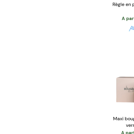
Règle en 
A par
Maxi boug
ver
A part