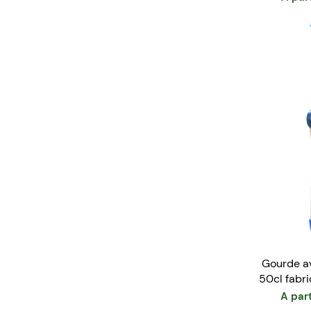
Gourde a
50cl fabr
Gob
A part