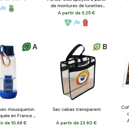
de montures de lunettes
recyclées
A partir de
5.25
€
A
B
Cof
vec mousqueton
Sac cabas transparent
c
iquée en France -
i original
ir de
10.48
€
A partir de
23.60
€