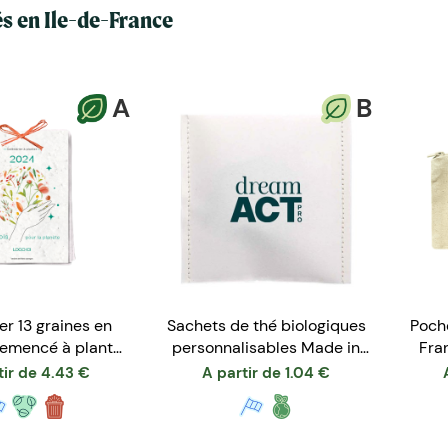
s en Ile-de-France
A
B
er 13 graines en
Sachets de thé biologiques
Poch
semencé à planter
personnalisables Made in
Fra
format A6
France
tir de
4.43
€
A partir de
1.04
€