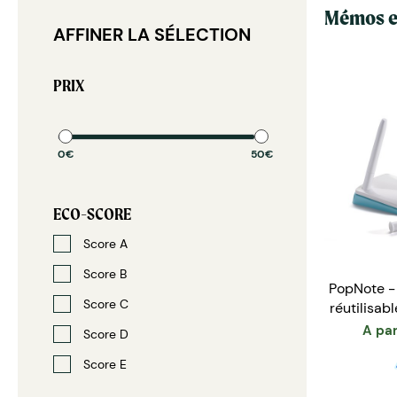
Mémos et
AFFINER LA SÉLECTION
PRIX
0€
50€
ECO-SCORE
Score A
Score B
PopNote - 
Score C
réutilisab
A par
Score D
Score E