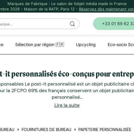
Marques de Fabrique : Le salon de l’objet média made in France
mbre 2026 - Maison de la RATP, Paris 12 -
Réservez dès maintenant votr
+33 01 89 62 3
ce
Sélection par région 🇫🇷
Upcycling
Eco-socio Sc
t-it personnalisés éco-conçus pour entrep
onsables Le post-it personnalisé est un objet publicitaire cla
 la 2FCPO 69% des français conservent un objet publicitaire p
personnalisé...
Lire la suite
BUREAU
FOURNITURES DE BUREAU
PAPETERIE PERSONNALISÉE