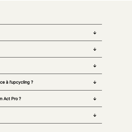
e à l’upcycling ?
m Act Pro ?