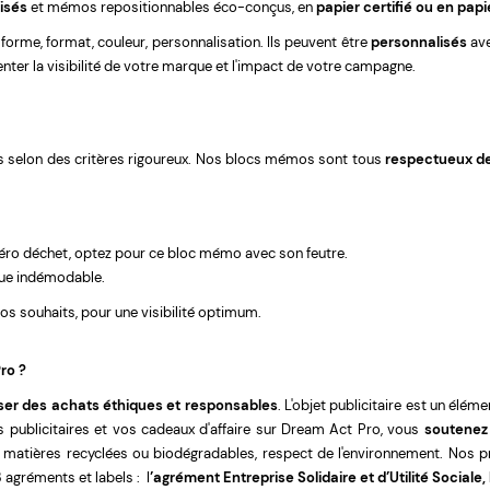
isés
et mémos repositionnables éco-conçus, en
papier certifié ou en pap
orme, format, couleur, personnalisation. Ils peuvent être
personnalisés
ave
nter la visibilité de votre marque et l'impact de votre campagne.
és selon des critères rigoureux. Nos blocs mémos sont tous
respectueux d
zéro déchet, optez pour ce bloc mémo avec son feutre.
que indémodable.
os souhaits, pour une visibilité optimum.
ro ?
iser des achats éthiques et responsables
. L'objet publicitaire est un élé
s publicitaires et vos cadeaux d'affaire sur Dream Act Pro, vous
soutenez
, matières recyclées ou biodégradables, respect de l'environnement. Nos p
3 agréments et labels :
l
’agrément Entreprise Solidaire et d’Utilité Sociale, 