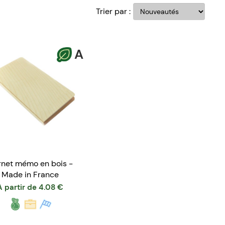
Trier par :
A
net mémo en bois -
Made in France
A partir de
4.08
€