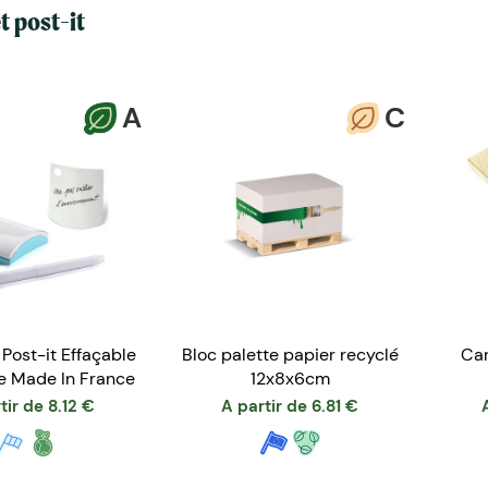
 post-it
A
C
Post-it Effaçable
Bloc palette papier recyclé
Car
le Made In France
12x8x6cm
tir de
8.12
€
A partir de
6.81
€