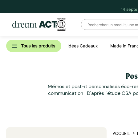
14 septe
Tous les produits
Idées Cadeaux
Made in Fran
Pos
Mémos et post-it personnalisés éco-resp
communication ! D'après l'étude CSA pour
ACCUEIL