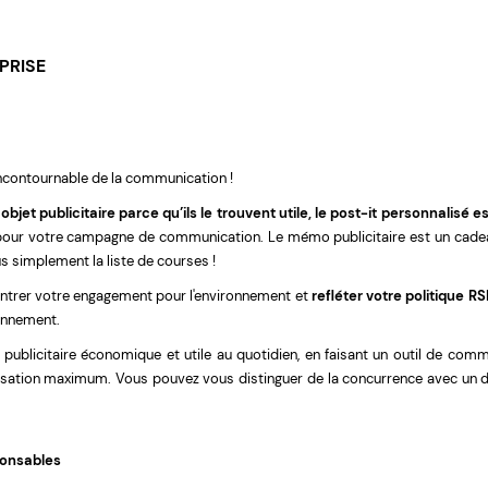
PRISE
n incontournable de la communication !
et publicitaire parce qu’ils le trouvent utile, le post-it personnalisé est
our votre campagne de communication. Le mémo publicitaire est un cadeau
us simplement la liste de courses !
trer votre engagement pour l'environnement et
refléter votre politique RS
ronnement.
ublicitaire économique et utile au quotidien, en faisant un outil de commu
isation maximum. Vous pouvez vous distinguer de la concurrence avec un de
ponsables