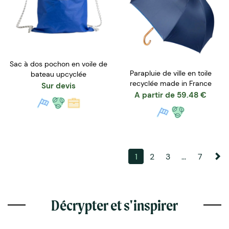
Sac à dos pochon en voile de
Parapluie de ville en toile
bateau upcyclée
recyclée made in France
Sur devis
A partir de
59.48
€
1
2
3
...
7
Décrypter et s'inspirer