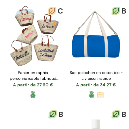
C
B
Panier en raphia
Sac polochon en coton bio -
personnalisable fabriqué
Livraison rapide
artisanalement au Maroc
A partir de
27.60
€
A partir de
34.27
€
B
B