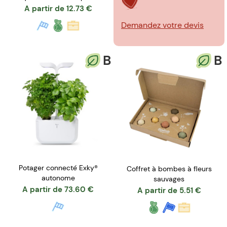
formats
A partir de
12.73
€
Demandez votre devis
B
B
Potager connecté Exky®
Coffret à bombes à fleurs
autonome
sauvages
A partir de
73.60
€
A partir de
5.51
€