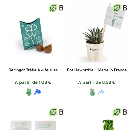
B
B
Berlingot Trèfle à 4 feuilles
Pot Haworthia - Made in France
A partir de
1.08
€
A partir de
8.38
€
B
B