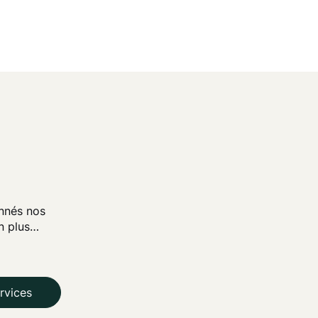
nnés nos
en plus…
rvices