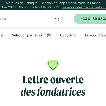
Marques de Fabrique : Le salon de l’objet média made in France
mbre 2026 - Maison de la RATP, Paris 12 -
Réservez dès maintenant votr
+33 01 89 62 3
ce
Sélection par région 🇫🇷
Upcycling
Eco-socio Sc
Lettre ouverte
des fondatrices