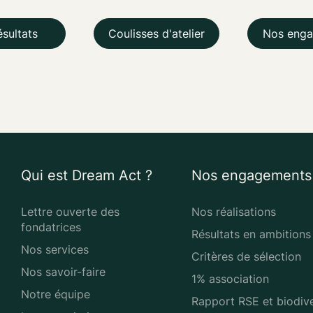
ésultats
Coulisses d'atelier
Nos eng
Qui est Dream Act ?
Nos engagements
Lettre ouverte des
Nos réalisations
fondatrices
Résultats en ambitions
Nos services
Critères de sélection
Nos savoir-faire
1% association
Notre équipe
Rapport RSE et biodive