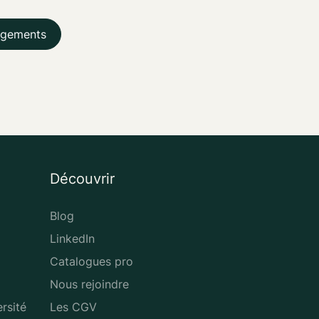
agements
Découvrir
Blog
LinkedIn
Catalogues pro
Nous rejoindre
rsité
Les CGV