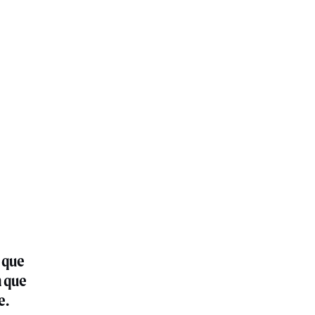
 que
n que
e.