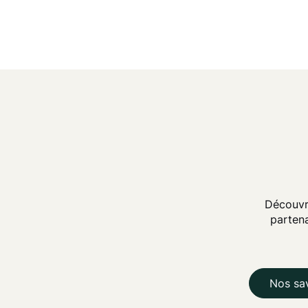
Découvr
partena
Nos sav