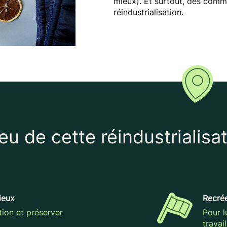
mieux). Et surtout, des com
réindustrialisation.
jeu de cette réindustrialisat
ieux
Recrée
tion et préserver
Pour l
travai