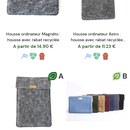
Housse ordinateur Magnéto :
Housse ordinateur Astro :
housse avec rabat recyclée
housse avec rabat recyclée
avec élastique fantaisie
A partir de
14.90
€
A partir de
11.23
€
A
B