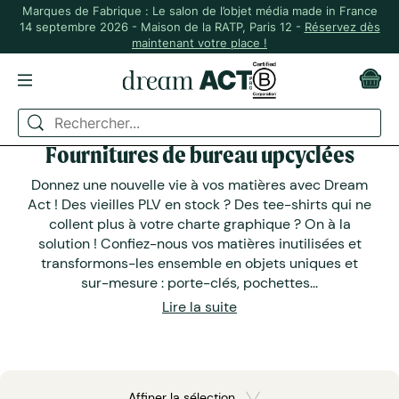
Marques de Fabrique : Le salon de l’objet média made in France
14 septembre 2026 - Maison de la RATP, Paris 12 -
Réservez dès
maintenant votre place !
Fournitures de bureau upcyclées
Donnez une nouvelle vie à vos matières avec Dream
Act ! Des vieilles PLV en stock ? Des tee-shirts qui ne
collent plus à votre charte graphique ? On à la
solution ! Confiez-nous vos matières inutilisées et
transformons-les ensemble en objets uniques et
sur-mesure : porte-clés, pochettes...
Lire la suite
Affiner la sélection