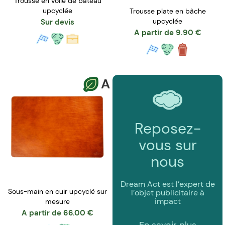
Trousse en voile de bateau
upcyclée
Trousse plate en bâche
upcyclée
Sur devis
A partir de
9.90
€
A
Reposez-
vous sur
nous
Dream Act est l’expert de
Sous-main en cuir upcyclé sur
l’objet publicitaire à
impact
mesure
A partir de
66.00
€