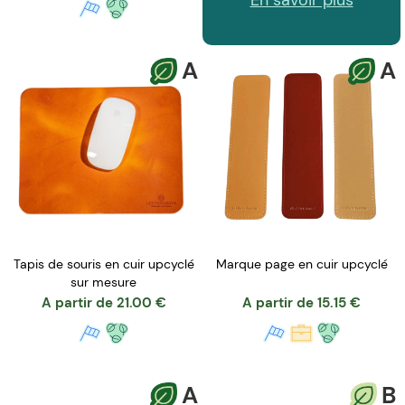
En savoir plus
A
A
Tapis de souris en cuir upcyclé
Marque page en cuir upcyclé
sur mesure
A partir de
21.00
€
A partir de
15.15
€
A
B