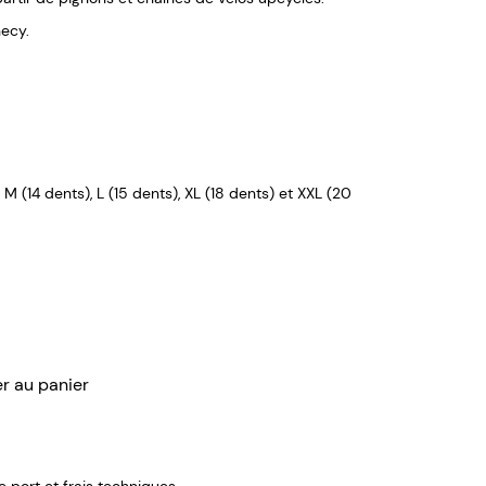
necy.
, M (14 dents), L (15 dents), XL (18 dents) et XXL (20
er au panier