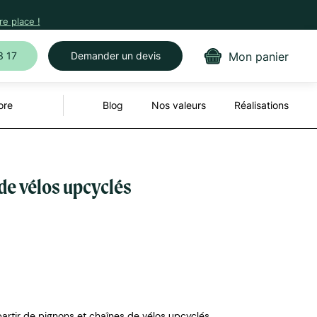
e place !
Mon panier
3 17
Demander un devis
ore
Blog
Nos valeurs
Réalisations
de vélos upcyclés
artir de pignons et chaînes de vélos upcyclés.