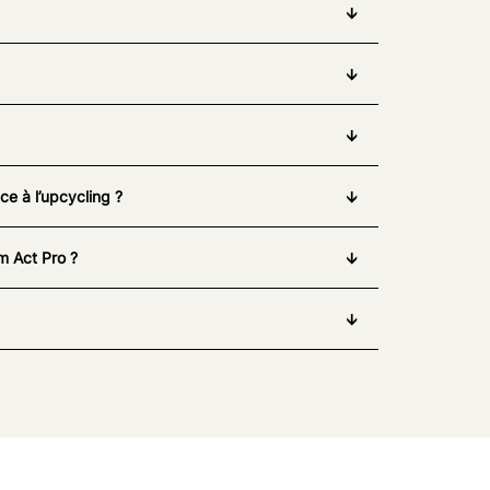
e à l’upcycling ?
m Act Pro ?