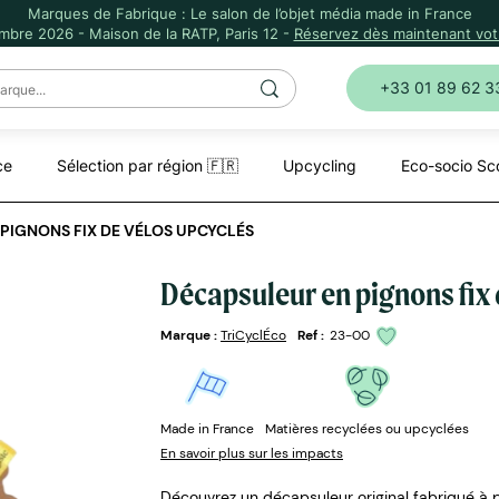
Marques de Fabrique : Le salon de l’objet média made in France
mbre 2026 - Maison de la RATP, Paris 12 -
Réservez dès maintenant votr
+33 01 89 62 3
ce
Sélection par région 🇫🇷
Upcycling
Eco-socio Sc
PIGNONS FIX DE VÉLOS UPCYCLÉS
Décapsuleur en pignons fix 
Marque :
TriCyclÉco
Ref :
23-00
Made in France
Matières recyclées ou upcyclées
En savoir plus sur les impacts
Découvrez un décapsuleur original fabriqué à p