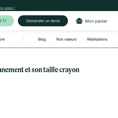
e place !
Mon panier
3 17
Demander un devis
ore
Blog
Nos valeurs
Réalisations
nnement et son taille crayon