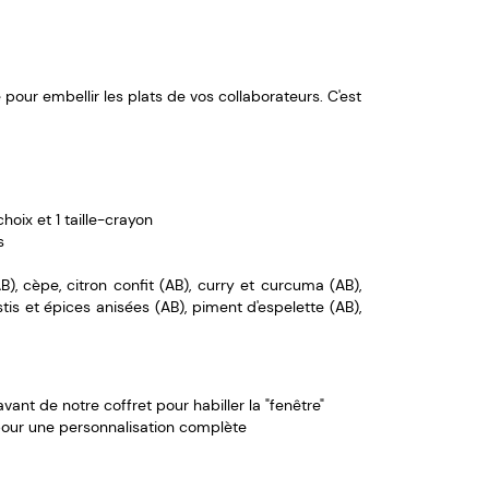
 pour embellir les plats de vos collaborateurs. C'est
hoix et 1 taille-crayon
ès
AB), cèpe, citron confit (AB), curry et curcuma (AB),
stis et épices anisées (AB), piment d'espelette (AB),
vant de notre coffret pour habiller la "fenêtre"
pour une personnalisation complète