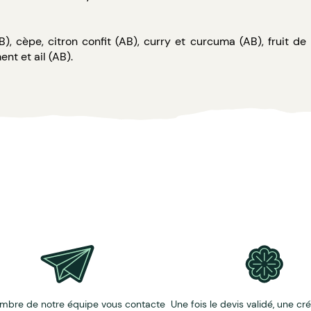
s
AB), cèpe, citron confit (AB), curry et curcuma (AB), fruit de
ent et ail (AB).
ant de notre coffret pour habiller la "fenêtre"
our une personnalisation complète
mbre de notre équipe vous contacte
Une fois le devis validé, une cr