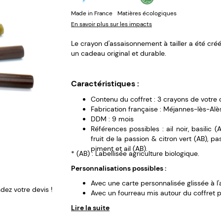
Made in France
Matières écologiques
En savoir plus sur les impacts
Le crayon d'assaisonnement à tailler a été créé
un cadeau original et durable.
Caractéristiques :
Contenu du coffret : 3 crayons de votre c
Fabrication française : Méjannes-lès-Al
DDM : 9 mois
Références possibles : ail noir, basilic (
fruit de la passion & citron vert (AB), pa
piment et ail (AB).
* (AB) : Labellisée agriculture biologique.
Personnalisations possibles :
Avec une carte personnalisée glissée à l'a
ez votre devis !
Avec un fourreau mis autour du coffret 
Lire la suite