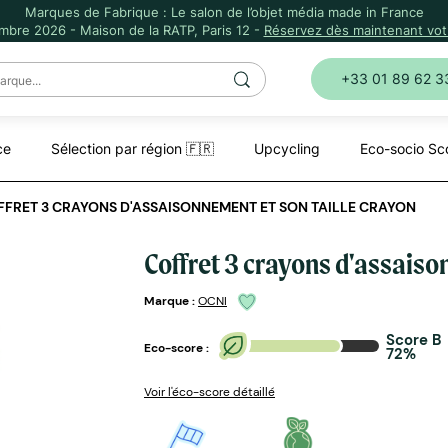
Marques de Fabrique : Le salon de l’objet média made in France
mbre 2026 - Maison de la RATP, Paris 12 -
Réservez dès maintenant votr
+33 01 89 62 3
ce
Sélection par région 🇫🇷
Upcycling
Eco-socio Sc
FRET 3 CRAYONS D'ASSAISONNEMENT ET SON TAILLE CRAYON
Coffret 3 crayons d'assaiso
Marque :
OCNI
Score B
Eco-score :
72%
Voir l'éco-score détaillé