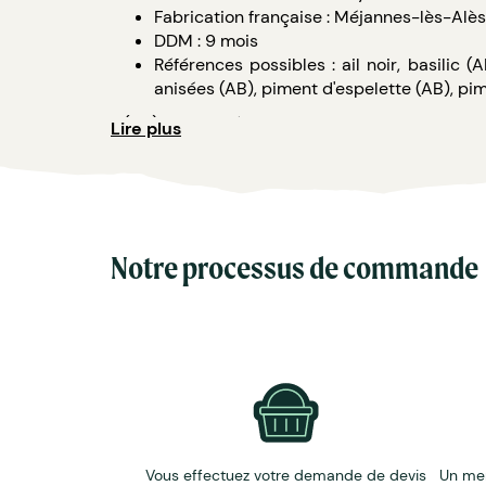
Fabrication française : Méjannes-lès-Alè
DDM : 9 mois
Références possibles : ail noir, basilic (
anisées (AB), piment d'espelette (AB), pim
* (AB) : Labellisée agriculture biologique.
Lire plus
Personnalisations possibles :
Avec une carte personnalisée glissée à l'av
Avec un fourreau mis autour du coffret p
Notre processus de commande
Vous effectuez votre demande de devis
Un me