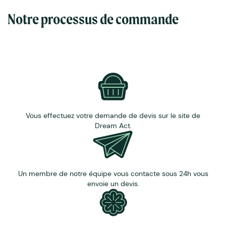
(AB), piment d'espelette (AB), piment et ail (AB).
Notre processus de commande
* (AB) : Labellisée agriculture biologique.
Personnalisations possibles :
Avec une carte personnalisée glissée à l'avant de
notre coffret pour habiller la "fenêtre"
Avec un fourreau mis autour du coffret pour une
personnalisation complète
Vous effectuez votre demande de devis sur le site de
Dream Act.
Un membre de notre équipe vous contacte sous 24h vous
envoie un devis.