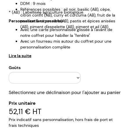
DDM : 9 mois
Références possibles : ail noir, basilic (AB), cèpe,
* (AB) : Labellisée agriculture biologique.
citron confit (AB), curry et curcuma (AB), fruit de la
Personnalisations possibles :
passion & citron vert (AB), pastis et épices anisées
(AB), piment d'espelette (AB), piment et ail (AB).
Avec une carte personnalisée glissée à l'avant de
notre coffret pour habiller la "fenêtre"
Avec un fourreau mis autour du coffret pour une
personnalisation complète
Lire la suite
Goûts
Sélectionnez une déclinaison pour l'ajouter au panier
Prix unitaire
52,11 €
HT
Prix indicatif sans personnalisation, hors frais de port et
frais techniques