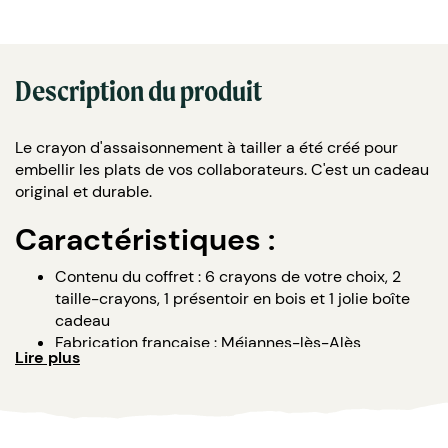
Description du produit
Le crayon d'assaisonnement à tailler a été créé pour
embellir les plats de vos collaborateurs. C'est un cadeau
original et durable.
Caractéristiques :
Contenu du coffret : 6 crayons de votre choix, 2
taille-crayons, 1 présentoir en bois et 1 jolie boîte
cadeau
Fabrication française : Méjannes-lès-Alès
Lire plus
DDM : 9 mois
Références possibles : ail noir, basilic (AB), cèpe,
citron confit (AB), curry et curcuma (AB), fruit de la
passion & citron vert (AB), pastis et épices anisées