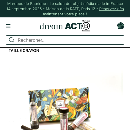
Marques de Fabrique : Le salon de l’objet média made in France
14 septembre 2026 - Maison de la RATP, Paris 12 -
Réservez dès
maintenant votre place !
ACCUEIL
GOURMAND
ÉPICERIE SALÉE
COFFRET 6 CRAYONS D'ASSAISONNEMENT ET SON
TAILLE CRAYON