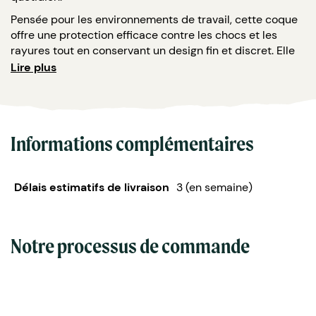
Pensée pour les environnements de travail, cette coque
offre une protection efficace contre les chocs et les
rayures tout en conservant un design fin et discret. Elle
permet d’améliorer l’hygiène des smartphones
Lire plus
professionnels, sans contrainte d’entretien spécifique ni
altération de l’usage.
Adaptée à un usage intensif, cette coque constitue une
solution pertinente pour les entreprises soucieuses de
Informations complémentaires
prévention, de bien-être et de responsabilité. Elle
s’inscrit dans une démarche durable en favorisant un
accessoire utile, visible et utilisé chaque jour.
Délais estimatifs de livraison
3 (en semaine)
Lieu de fabrication
: La Rochelle, en France.
Caractéristiques:
Notre processus de commande
Matériaux brevetés, biosourcés et recyclés.
Matière qui tue les bactéries en moins de 3
minutes.
Nombreux modèles disponibles pour les
smartphones : iPhone, Google, Samsung, Xiaomi,