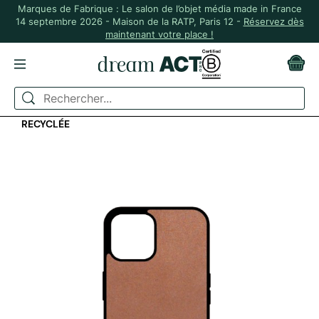
Marques de Fabrique : Le salon de l’objet média made in France
14 septembre 2026 - Maison de la RATP, Paris 12 -
Réservez dès
maintenant votre place !
ACCUEIL
IDÉES CADEAUX
COQUE DE TÉLÉPHONE ANTIMICROBIENNE EN MATIÈRE
RECYCLÉE