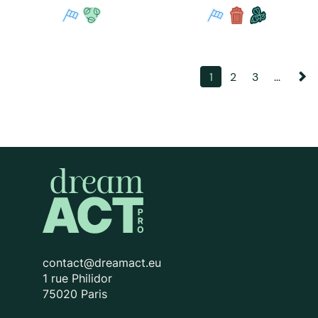
1
2
3
...
contact@dreamact.eu
1 rue Philidor
75020 Paris