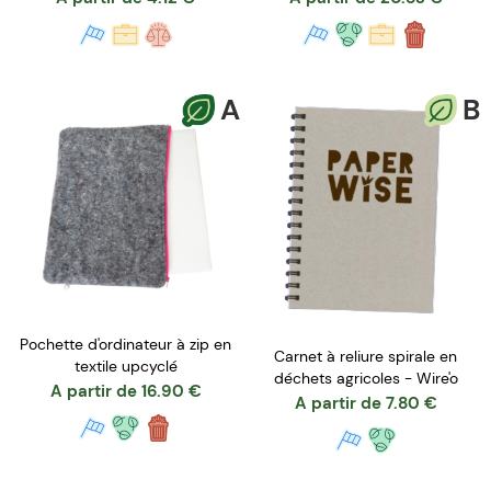
A
B
Pochette d'ordinateur à zip en
Carnet à reliure spirale en
textile upcyclé
déchets agricoles - Wire'o
A partir de
16.90
€
A partir de
7.80
€