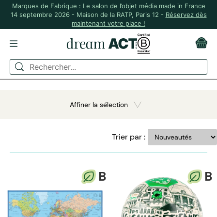
Marques de Fabrique : Le salon de l’objet média made in France
14 septembre 2026 - Maison de la RATP, Paris 12 -
Réservez dès
maintenant votre place !
ACCUEIL
Recherche :
Affiner la sélection
Trier par :
B
B