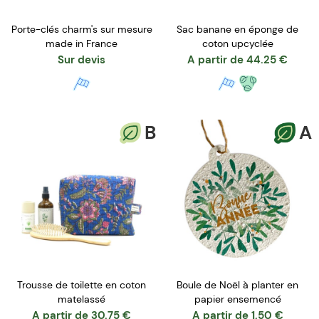
Porte-clés charm's sur mesure
Sac banane en éponge de
made in France
coton upcyclée
Sur devis
A partir de
44.25
€
B
A
Trousse de toilette en coton
Boule de Noël à planter en
matelassé
papier ensemencé
A partir de
30.75
€
A partir de
1.50
€