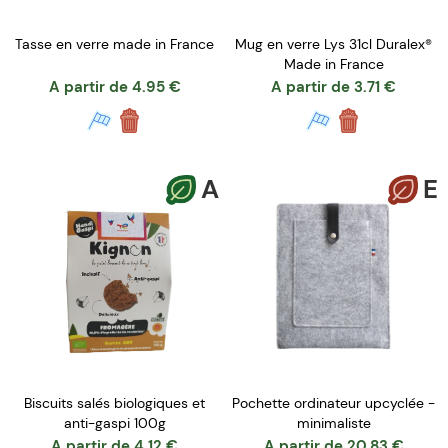
Tasse en verre made in France
Mug en verre Lys 31cl Duralex®
Made in France
A partir de
4.95
€
A partir de
3.71
€
A
E
Biscuits salés biologiques et
Pochette ordinateur upcyclée -
anti-gaspi 100g
minimaliste
A partir de
4.12
€
A partir de
20.83
€