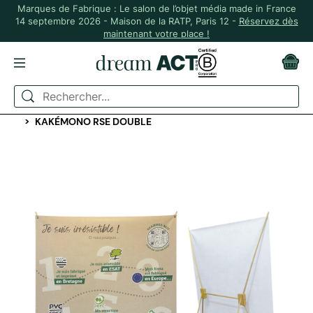
Marques de Fabrique : Le salon de l’objet média made in France
14 septembre 2026 - Maison de la RATP, Paris 12 -
Réservez dès
maintenant votre place !
ACCUEIL
ÉVÉNEMENTIEL
COMMUNICATION, FLYERS, PLV
KAKÉMONO RSE DOUBLE