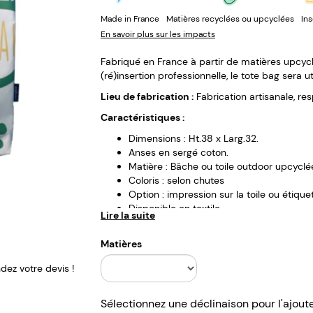
Made in France
Matières recyclées ou upcyclées
Ins
En savoir plus sur les impacts
Fabriqué en France à partir de matières upcycl
(ré)insertion professionnelle, le tote bag sera u
Lieu de fabrication :
Fabrication artisanale, re
Caractéristiques :
Dimensions : Ht.38 x Larg.32.
Anses en sergé coton.
Matière : Bâche ou toile outdoor upcyclé
Coloris : selon chutes
Option : impression sur la toile ou étique
Disponible en textile.
Lire la suite
Matières
ez votre devis !
Sélectionnez une déclinaison pour l'ajout