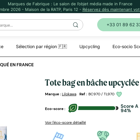
Marques de Fabrique : Le salon de l’objet média made in France
mbre 2026 - Maison de la RATP, Paris 12 -
Réservez dès maintenant votr
+33 01 89 62 3
ce
Sélection par région 🇫🇷
Upcycling
Eco-socio Sc
IQUÉ EN FRANCE
Tote bag en bâche upcyclée
Marque :
Lilokawa
Ref :
BC970 / TL970
Score A
Eco-score :
94%
Voir l'éco-score détaillé