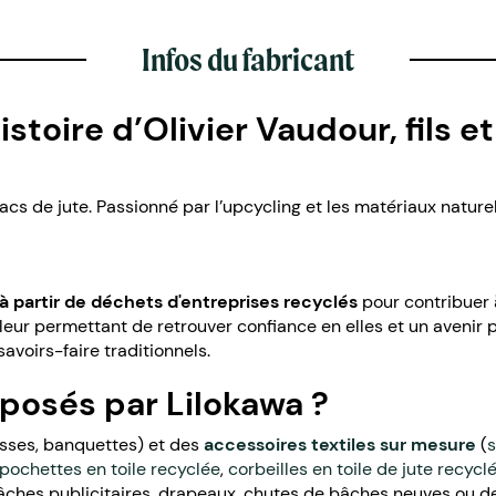
Infos du fabricant
istoire d’Olivier Vaudour, fils et
sacs de jute. Passionné par l’upcycling et les matériaux nature
à partir de déchets d'entreprises recyclés
pour contribuer à
 leur permettant de retrouver confiance en elles et un avenir 
avoirs-faire traditionnels.
posés par Lilokawa ?
asses, banquettes) et des
accessoires textiles sur mesure
(
s
pochettes en toile recyclée
,
corbeilles en toile de jute recycl
bâches publicitaires, drapeaux, chutes de bâches neuves ou de 