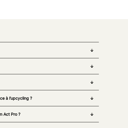
e à l’upcycling ?
m Act Pro ?