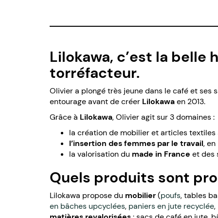
Lilokawa, c’est la belle h
torréfacteur.
Olivier a plongé très jeune dans le café et ses 
entourage avant de créer
Lilokawa
en 2013.
Grâce à
Lilokawa
, Olivier agit sur 3 domaines :
la création de mobilier et articles textiles
l’insertion des femmes par le travail
, en
la valorisation du
made in France
et des s
Quels produits sont pro
Lilokawa propose du
mobilier
(
poufs
, tables b
en bâches upcyclées
,
paniers en jute recyclée
,
matières revalorisées
: sacs de café en jute, 