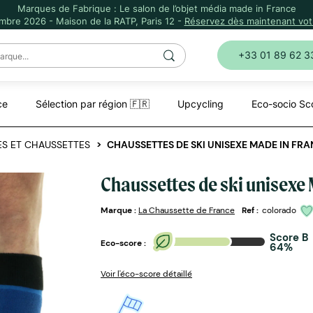
Marques de Fabrique : Le salon de l’objet média made in France
mbre 2026 - Maison de la RATP, Paris 12 -
Réservez dès maintenant votr
+33 01 89 62 3
ce
Sélection par région 🇫🇷
Upcycling
Eco-socio Sc
S ET CHAUSSETTES
CHAUSSETTES DE SKI UNISEXE MADE IN FR
Chaussettes de ski unisexe 
Marque :
La Chaussette de France
Ref :
colorado
Score B
Eco-score :
64%
Voir l'éco-score détaillé