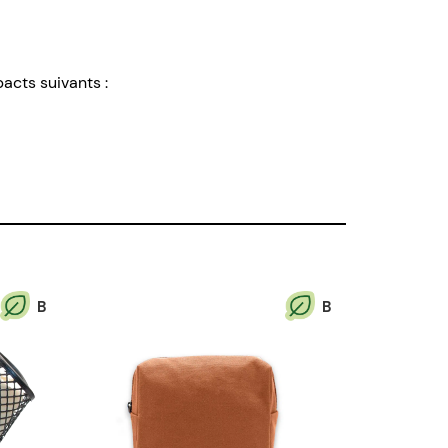
pacts suivants :
B
B