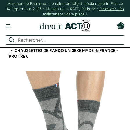
Marques de Fabrique : Le salon de l’objet média made in France
14 septembre 2026 - Maison de la RATP, Paris 12 -
Réservez dès
maintenant votre place !
ACCUEIL
ACCESSOIRES TEXTILES
CHAUSSURES ET CHAUSSETTES
CHAUSSETTES DE RANDO UNISEXE MADE IN FRANCE -
PRO TREK