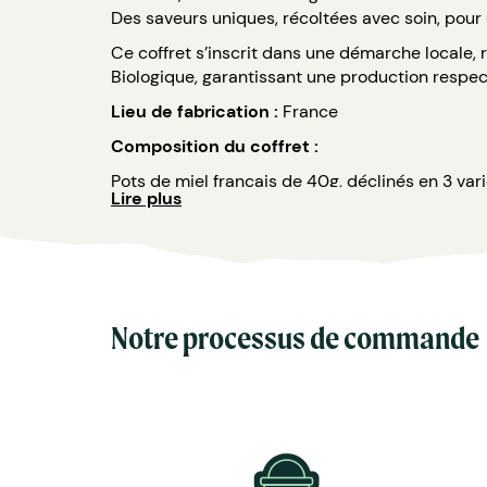
Des saveurs uniques, récoltées avec soin, pour 
Ce coffret s’inscrit dans une démarche locale, 
Biologique, garantissant une production respect
Lieu de fabrication :
France
Composition du coffret :
Pots de miel français de 40g, déclinés en 3 vari
Lire plus
Miel de Tilleul – Un délice sucré aux not
Miel de Lavande – Une saveur florale et d
Miel de Montagne – Un équilibre parfait 
Caractéristiques
:
Notre processus de commande
Format disponible en : 3, 6, 9, 12 ou 16 pot
Pot de 40gr.
Certifié Agriculture Biologique
Produit 100% naturel et made in France