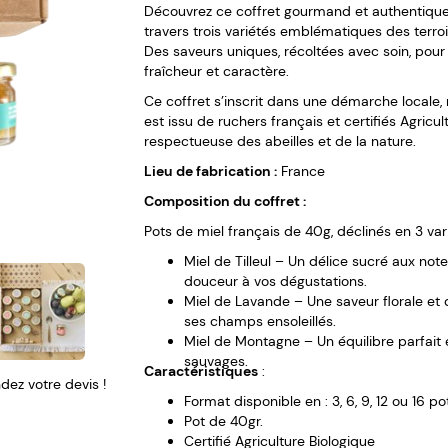
Découvrez ce coffret gourmand et authentique, 
travers trois variétés emblématiques des terroir
Des saveurs uniques, récoltées avec soin, pour
fraîcheur et caractère.
Ce coffret s’inscrit dans une démarche locale,
est issu de ruchers français et certifiés Agricu
respectueuse des abeilles et de la nature.
Lieu de fabrication :
France
Composition du coffret :
Pots de miel français de 40g, déclinés en 3 vari
Miel de Tilleul – Un délice sucré aux no
douceur à vos dégustations.
Miel de Lavande – Une saveur florale et 
ses champs ensoleillés.
Miel de Montagne – Un équilibre parfait
sauvages.
Caractéristiques
:
ez votre devis !
Format disponible en : 3, 6, 9, 12 ou 16 po
Pot de 40gr.
Certifié Agriculture Biologique