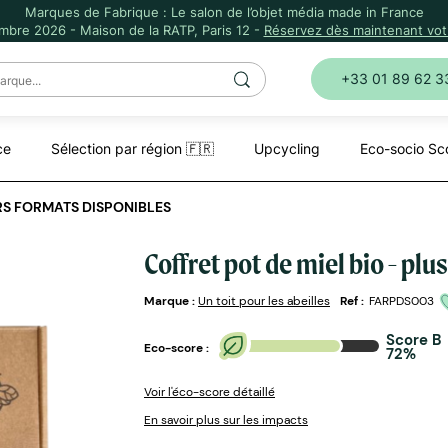
Marques de Fabrique : Le salon de l’objet média made in France
mbre 2026 - Maison de la RATP, Paris 12 -
Réservez dès maintenant votr
+33 01 89 62 3
ce
Sélection par région 🇫🇷
Upcycling
Eco-socio Sc
URS FORMATS DISPONIBLES
Coffret pot de miel bio - pl
Marque :
Un toit pour les abeilles
Ref :
FARPDS003
Score B
Eco-score :
72%
Voir l'éco-score détaillé
En savoir plus sur les impacts