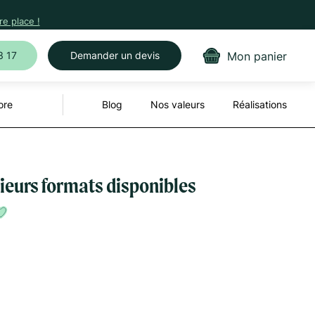
e place !
Mon panier
3 17
Demander un devis
ore
Blog
Nos valeurs
Réalisations
usieurs formats disponibles