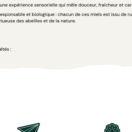
une expérience sensorielle qui mêle douceur, fraîcheur et car
responsable et biologique : chacun de ces miels est issu de ruc
ueuse des abeilles et de la nature.
étés :
es légèrement mentholées, apportant fraîcheur et douceur à v
élicate, véritable symbole de la Provence et de ses champs en
entre nuances boisées et arômes de fleurs sauvages.
s (choix des variétés).