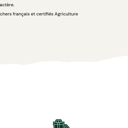
actère.
hers français et certifiés Agriculture
os dégustations.
soleillés.