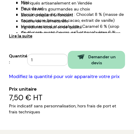
Miel
Fabriqués artisanalement en Vendée
Fleur de sel
Deux saveurs gourmandes au choix
Version pépite de chocolat : Chocolat 8 % (masse de
Biscuit croquant & fondant
cacao, sucre, beurre de cacao, extrait de vanille)
Touche de miel naturelle
Version caramel et cacahuète : Caramel 6 % (sirop
Ingrédients locaux et de qualité
de glucose, sucre, beurre, sel) et cacahuètes 6 %
Sachet refermable pour une meilleure conservation
Lire la suite
Parfaits au goûter, avec une boisson chaude ou en
encas plaisir
Quantité
Demander un
:
devis
Modifiez la quantité pour voir apparaitre votre prix
Prix unitaire
7,50 €
HT
Prix indicatif sans personnalisation, hors frais de port et
frais techniques