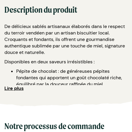
Description du produit
De délicieux sablés artisanaux élaborés dans le respect
du terroir vendéen par un artisan biscuitier local.
Croquants et fondants, ils offrent une gourmandise
authentique sublimée par une touche de miel, signature
douce et naturelle.
Disponibles en deux saveurs irrésistibles :
Pépite de chocolat : de généreuses pépites
fondantes qui apportent un goût chocolaté riche,
équilibré par la douceur raffinée du miel.
Lire plus
Caramel beurre salé & cacahuète : un mélange
audacieux de caramel fondant et de cacahuètes
grillées, pour une gourmandise à la fois douce,
beurrée et subtilement salée.
Lieu de fabrication :
Vendée, France.
Notre processus de commande
Composition :