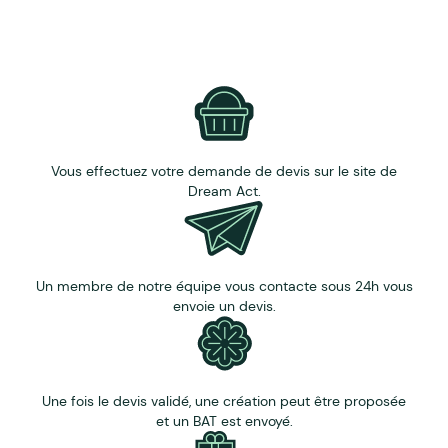
Ingrédients issus du terroir vendéen
Produit fabriqué dans un atelier utilisant des fruits
à coque et du sésame.
Farine de BLÉ
Beurre AOP (LAIT)
Sucre
OEUF plein air
Vous effectuez votre demande de devis sur le site de
Levure
Dream Act.
Miel
Fleur de sel
Version pépite de chocolat : Chocolat 8 % (masse
de cacao, sucre, beurre de cacao, extrait de
Un membre de notre équipe vous contacte sous 24h vous
vanille)
envoie un devis.
Version caramel et cacahuète : Caramel 6 % (sirop
de glucose, sucre, beurre, sel) et cacahuètes 6 %
Caractéristiques :
Une fois le devis validé, une création peut être proposée
Fabriqués artisanalement en Vendée
et un BAT est envoyé.
Deux saveurs gourmandes au choix