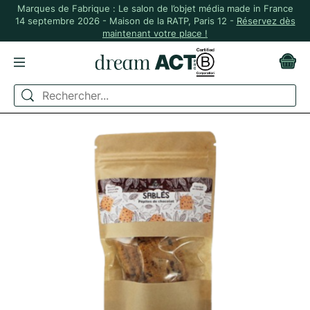
Marques de Fabrique : Le salon de l’objet média made in France
14 septembre 2026 - Maison de la RATP, Paris 12 -
Réservez dès
maintenant votre place !
ACCUEIL
BISCUITS SABLÉS AU MIEL