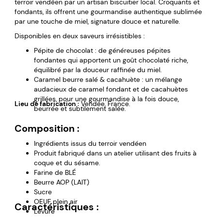
terroir vendéen par un artisan biscuitier local. Croquants et
fondants, ils offrent une gourmandise authentique sublimée
par une touche de miel, signature douce et naturelle.
Disponibles en deux saveurs irrésistibles :
Pépite de chocolat : de généreuses pépites
fondantes qui apportent un goût chocolaté riche,
équilibré par la douceur raffinée du miel.
Caramel beurre salé & cacahuète : un mélange
audacieux de caramel fondant et de cacahuètes
grillées, pour une gourmandise à la fois douce,
Lieu de fabrication :
Vendée, France.
beurrée et subtilement salée.
Composition :
Ingrédients issus du terroir vendéen
Produit fabriqué dans un atelier utilisant des fruits à
coque et du sésame.
Farine de BLÉ
Beurre AOP (LAIT)
Sucre
OEUF plein air
Caractéristiques :
Levure