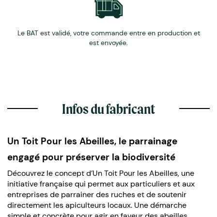
Biscuit croquant & fondant
Touche de miel naturelle
Ingrédients locaux et de qualité
Le BAT est validé, votre commande entre en production et
Sachet refermable pour une meilleure conservation
est envoyée.
Parfaits au goûter, avec une boisson chaude ou en
encas plaisir
Infos du fabricant
Un Toit Pour les Abeilles, le parrainage
engagé pour préserver la biodiversité
Découvrez le concept d’Un Toit Pour les Abeilles, une
initiative française qui permet aux particuliers et aux
entreprises de parrainer des ruches et de soutenir
directement les apiculteurs locaux. Une démarche
simple et concrète pour agir en faveur des abeilles,