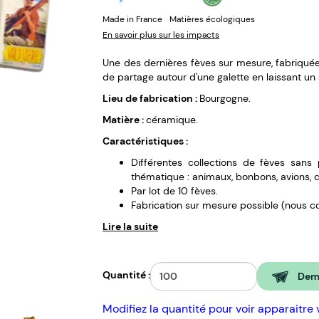
Made in France
Matières écologiques
En savoir plus sur les impacts
Une des dernières fèves sur mesure, fabriqué
de partage autour d'une galette en laissant un 
Lieu de fabrication :
Bourgogne.
Matière :
céramique.
Caractéristiques :
Différentes collections de fèves sans 
thématique : animaux, bonbons, avions, c
Par lot de 10 fèves.
Fabrication sur mesure possible (nous c
Lire la suite
Quantité :
Dema
Modifiez la quantité pour voir apparaitre 