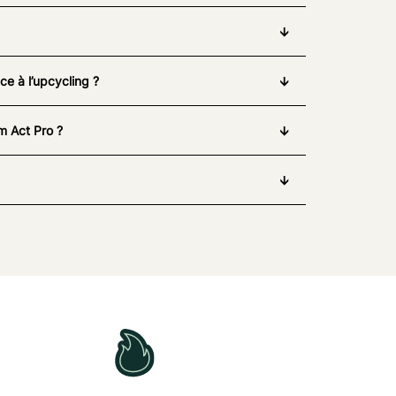
e à l’upcycling ?
m Act Pro ?