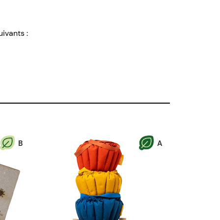
uivants :
B
A