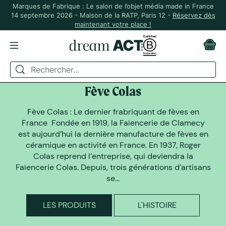
Marques de Fabrique : Le salon de l’objet média made in France
14 septembre 2026 - Maison de la RATP, Paris 12 -
Réservez dès
maintenant votre place !
DREAM ACT A SELECTIONNÉ
Fève Colas
Fève Colas : Le dernier frabriquant de fèves en
France Fondée en 1919, la Faïencerie de Clamecy
est aujourd’hui la dernière manufacture de fèves en
céramique en activité en France. En 1937, Roger
Colas reprend l’entreprise, qui deviendra la
Faïencerie Colas. Depuis, trois générations d’artisans
se...
LES PRODUITS
L'HISTOIRE