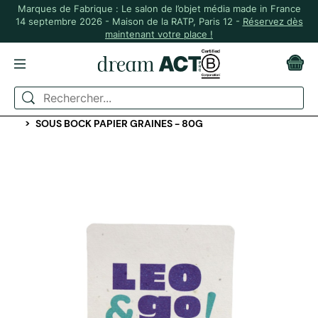
Marques de Fabrique : Le salon de l’objet média made in France
14 septembre 2026 - Maison de la RATP, Paris 12 -
Réservez dès
maintenant votre place !
ACCUEIL
ÉVÉNEMENTIEL
COMMUNICATION, FLYERS, PLV
SOUS BOCK PAPIER GRAINES - 80G