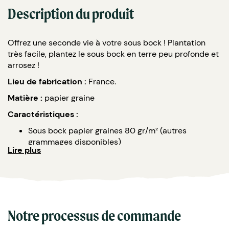
Description du produit
Offrez une seconde vie à votre sous bock ! Plantation
très facile, plantez le sous bock en terre peu profonde et
arrosez !
Lieu de fabrication :
France.
Matière :
papier graine
Caractéristiques :
Sous bock papier graines 80 gr/m² (autres
grammages disponibles)
Lire plus
3 formats possibles :
Carré avec bords arrondis 93x93 mm
Rond Ø93 mm
Rond Ø75 mm
Variétés de graines au choix selon disponibilité
Mélange de fleurs (Bleuet, Calendula, Muflier,
Notre processus de commande
Nigelle, Cosmos, Pied d'alouette)