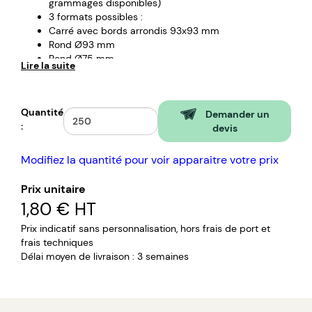
grammages disponibles)
3 formats possibles :
Carré avec bords arrondis 93x93 mm
Rond Ø93 mm
Rond Ø75 mm
Lire la suite
Variétés de graines au choix selon disponibilité
Mélange de fleurs (Bleuet, Calendula, Muflier, Nigelle,
Cosmos, Pied d'alouette)
Quantité
Mélange aromatique
Demander un
:
Coquelicot
devis
Laitue
Carotte
Modifiez la quantité pour voir apparaitre votre prix
Marguerite
Personnalisation par impression quadri recto
Prix unitaire
Zone de marquage
1,80 €
HT
Carré avec bords arrondis 83x83 mm
Rond Ø65 mm
Prix indicatif sans personnalisation, hors frais de port et
30% d'encrage maximum pour une bonne
frais techniques
germination des graines
Délai moyen de livraison : 3 semaines