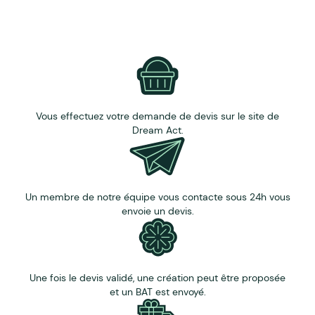
Mélange aromatique
Coquelicot
Laitue
Carotte
Marguerite
Personnalisation par impression quadri recto
Zone de marquage
Carré avec bords arrondis 83x83 mm
Vous effectuez votre demande de devis sur le site de
Rond Ø65 mm
Dream Act.
30% d'encrage maximum pour une bonne
germination des graines
Un membre de notre équipe vous contacte sous 24h vous
envoie un devis.
Une fois le devis validé, une création peut être proposée
et un BAT est envoyé.