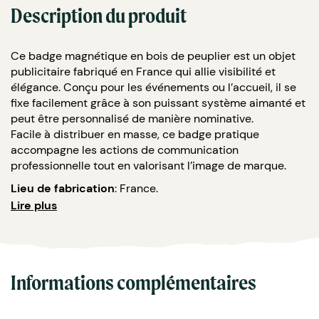
Description du produit
Ce badge magnétique en bois de peuplier est un objet
publicitaire fabriqué en France qui allie visibilité et
élégance. Conçu pour les événements ou l’accueil, il se
fixe facilement grâce à son puissant système aimanté et
peut être personnalisé de manière nominative.
Facile à distribuer en masse, ce badge pratique
accompagne les actions de communication
professionnelle tout en valorisant l’image de marque.
Lieu de fabrication
: France.
Lire plus
Matière
: bois de peuplier provenant de forêts gérées
durablement dans les Pays de la Loire.
Caractéristiques
:
Dimensions : 80x50x3 mm.
Informations complémentaires
1 Aimant : 45x13x6 mm. Composition : 2 barres en
acier inoxydable