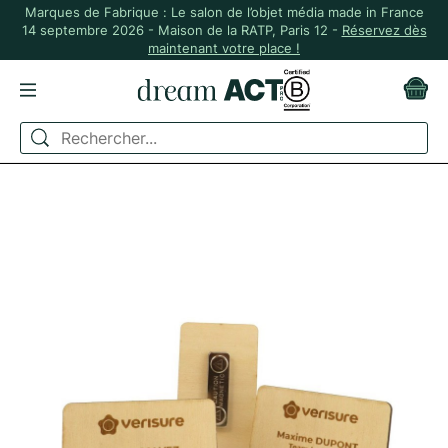
Marques de Fabrique : Le salon de l’objet média made in France
14 septembre 2026 - Maison de la RATP, Paris 12 -
Réservez dès
maintenant votre place !
ACCUEIL
ÉVÉNEMENTIEL
PORTE-CLÉS ET BADGES
BADGE EN BOIS MAGNÉTIQUE