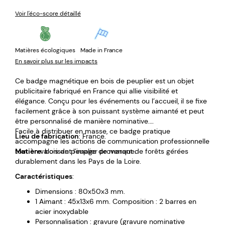
Voir l'éco-score détaillé
Matières écologiques
Made in France
En savoir plus sur les impacts
Ce badge magnétique en bois de peuplier est un objet
publicitaire fabriqué en France qui allie visibilité et
élégance. Conçu pour les événements ou l’accueil, il se fixe
facilement grâce à son puissant système aimanté et peut
être personnalisé de manière nominative.
Facile à distribuer en masse, ce badge pratique
Lieu de fabrication
: France.
accompagne les actions de communication professionnelle
tout en valorisant l’image de marque.
Matière
: bois de peuplier provenant de forêts gérées
durablement dans les Pays de la Loire.
Caractéristiques
:
Dimensions : 80x50x3 mm.
1 Aimant : 45x13x6 mm. Composition : 2 barres en
acier inoxydable
Personnalisation : gravure (gravure nominative