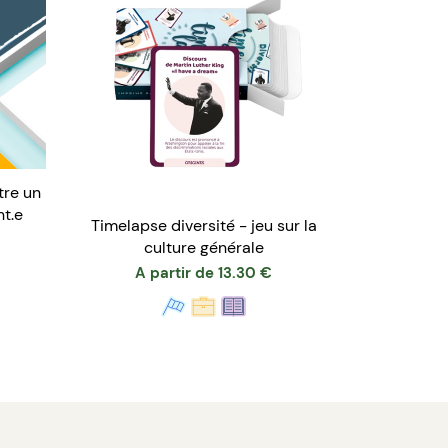
tre un
nt.e
Timelapse diversité - jeu sur la
culture générale
A partir de
13.30
€