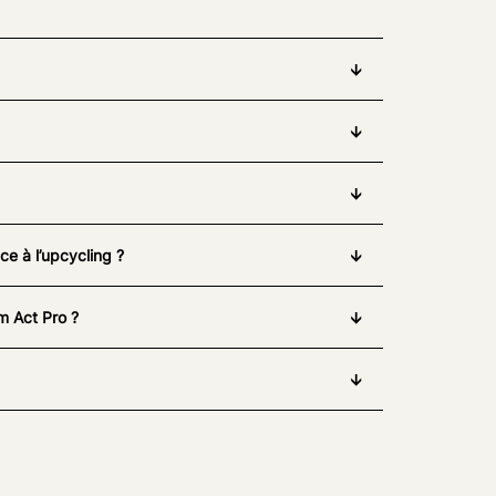
e à l’upcycling ?
m Act Pro ?