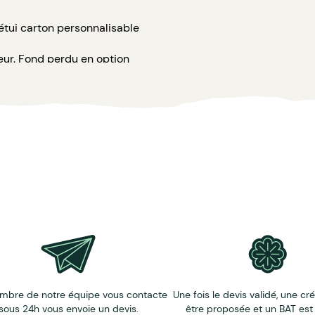
 étui carton personnalisable
ur. Fond perdu en option
ri
tui (pour les jeux sous cello + carton)
e 1 couleur et un emballage cello. Livraison 1 point en France
mbre de notre équipe vous contacte
Une fois le devis validé, une cr
sous 24h vous envoie un devis.
être proposée et un BAT est