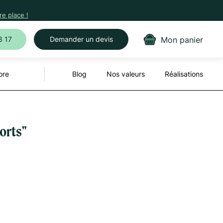
e place !
Mon panier
3 17
Demander un devis
ore
Blog
Nos valeurs
Réalisations
ports"