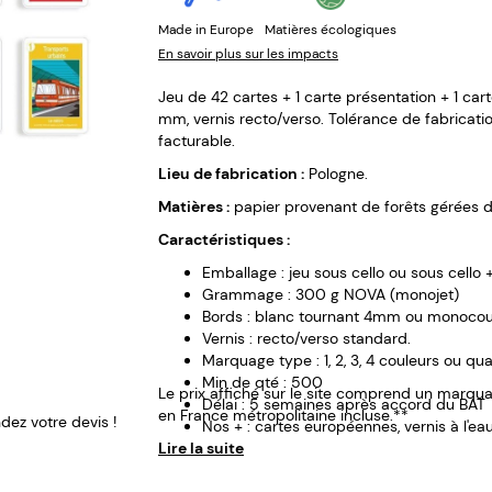
Made in Europe
Matières écologiques
En savoir plus sur les impacts
Jeu de 42 cartes + 1 carte présentation + 1 ca
mm, vernis recto/verso. Tolérance de fabricatio
facturable.
Lieu de fabrication :
Pologne.
Matières :
papier provenant de forêts gérées 
Caractéristiques :
Emballage : jeu sous cello ou sous cello 
Grammage : 300 g NOVA (monojet)
Bords : blanc tournant 4mm ou monocoul
Vernis : recto/verso standard.
Marquage type : 1, 2, 3, 4 couleurs ou qua
Min de qté : 500
Le prix affiché sur le site comprend un marquag
Délai : 5 semaines après accord du BAT
en France métropolitaine incluse.**
ez votre devis !
Nos + : cartes européennes, vernis à l'ea
Lire la suite
Personnalisation sur tous les dos et sur l'