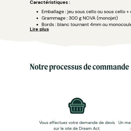
Caractéristiques :
Emballage : jeu sous cello ou sous cello +
Grammage : 300 g NOVA (monojet)
Bords : blanc tournant 4mm ou monocoule
Lire plus
Vernis : recto/verso standard.
Marquage type : 1, 2, 3, 4 couleurs ou quad
Min de qté : 500
Délai : 5 semaines après accord du BAT
Nos + : cartes européennes, vernis à l'eau
Personnalisation sur tous les dos et sur l'é
Notre processus de commande
Le prix affiché sur le site comprend un marquag
Vous effectuez votre demande de devis
Un me
sur le site de Dream Act.