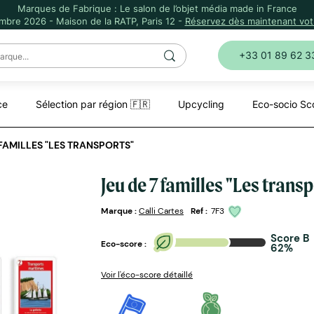
Marques de Fabrique : Le salon de l’objet média made in France
mbre 2026 - Maison de la RATP, Paris 12 -
Réservez dès maintenant votr
+33 01 89 62 3
ce
Sélection par région 🇫🇷
Upcycling
Eco-socio Sc
 FAMILLES "LES TRANSPORTS"
Jeu de 7 familles "Les trans
Marque :
Calli Cartes
Ref :
7F3
Score B
Eco-score :
62%
Voir l'éco-score détaillé