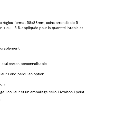
rte règles, format 58x88mm, coins arrondis de 5
n + ou - 5 % appliquée pour la quantité livrable et
durablement.
+ étui carton personnalisable
eur. Fond perdu en option
dri
e 1 couleur et un emballage cello. Livraison 1 point
u
étui (pour les jeux sous cello + carton)