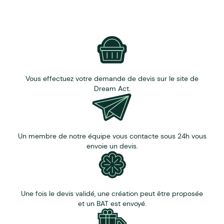
Délai : 5 semaines après accord du BAT
Nos + : cartes européennes, vernis à l'eau
Personnalisation sur tous les dos et sur l'étui
Le prix affiché sur le site comprend un marquage 4 ou
quadri et un emballage cello + carton. Livraison 1 point
en France métropolitaine incluse.
Vous effectuez votre demande de devis sur le site de
Dream Act.
Un membre de notre équipe vous contacte sous 24h vous
envoie un devis.
Une fois le devis validé, une création peut être proposée
et un BAT est envoyé.