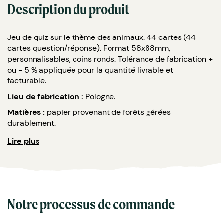
Description du produit
Jeu de quiz sur le thème des animaux. 44 cartes (44
cartes question/réponse). Format 58x88mm,
personnalisables, coins ronds. Tolérance de fabrication +
ou - 5 % appliquée pour la quantité livrable et
facturable.
Lieu de fabrication :
Pologne.
Matières :
papier provenant de forêts gérées
durablement.
Caractéristiques :
Lire plus
Emballage : sous cello + étui carton
personnalisable
Grammage : 300g NOVA (monojet)
Bords : blanc tournant 4mm
Vernis : recto/verso standard
Notre processus de commande
Marquage type : 4 couleurs ou quadri
Min de qté : 500