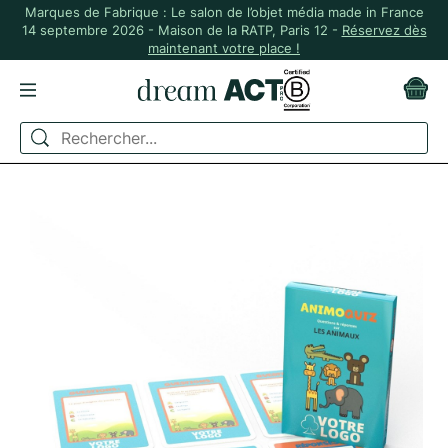
Marques de Fabrique : Le salon de l’objet média made in France
14 septembre 2026 - Maison de la RATP, Paris 12 -
Réservez dès
maintenant votre place !
ACCUEIL
JEUX
JEUX DE CARTES
JEU "ANIMOQUIZ" - 44 CARTES SUR LES ANIMAUX