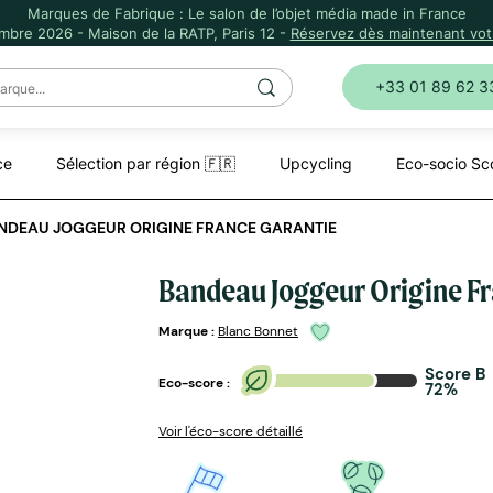
Marques de Fabrique : Le salon de l’objet média made in France
mbre 2026 - Maison de la RATP, Paris 12 -
Réservez dès maintenant votr
+33 01 89 62 3
ce
Sélection par région 🇫🇷
Upcycling
Eco-socio Sc
NDEAU JOGGEUR ORIGINE FRANCE GARANTIE
Bandeau Joggeur Origine Fr
Marque :
Blanc Bonnet
Score B
Eco-score :
72%
Voir l'éco-score détaillé