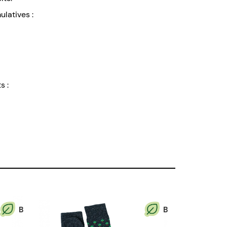
ulatives :
s :
B
B