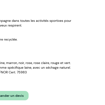
agne dans toutes les activités sportives pour
veux respirent.
re recyclée.
rine, marron, noir, rose, rose claire, rouge et vert.
mme spécifique laine, avec un séchage naturel.
 AFNOR Cert. 75983
nder un devis