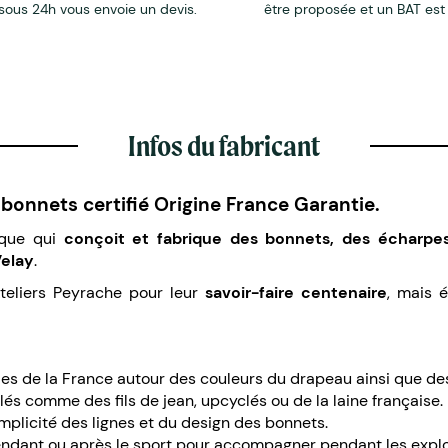
sous 24h vous envoie un devis.
être proposée et un BAT est
Infos du fabricant
bonnets certifié Origine France Garantie.
rque qui
conçoit et fabrique des bonnets, des écharpe
Velay
.
Ateliers Peyrache pour leur
savoir-faire centenaire
, mais 
es de la France autour des couleurs du drapeau ainsi que d
clés comme des fils de jean, upcyclés ou de la laine française.
implicité des lignes et du design des bonnets.
pendant ou après le sport pour accompagner pendant les explo