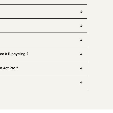
e à l’upcycling ?
m Act Pro ?