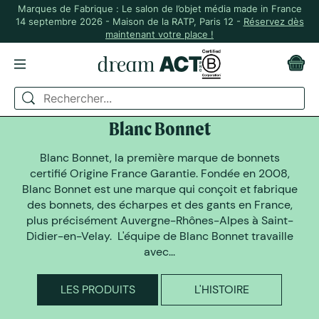
Marques de Fabrique : Le salon de l’objet média made in France
14 septembre 2026 - Maison de la RATP, Paris 12 -
Réservez dès
maintenant votre place !
DREAM ACT A SELECTIONNÉ
Blanc Bonnet
Blanc Bonnet, la première marque de bonnets
certifié Origine France Garantie. Fondée en 2008,
Blanc Bonnet est une marque qui conçoit et fabrique
des bonnets, des écharpes et des gants en France,
plus précisément Auvergne-Rhônes-Alpes à Saint-
Didier-en-Velay. L'équipe de Blanc Bonnet travaille
avec...
LES PRODUITS
L'HISTOIRE