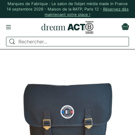
Marques de Fabrique : Le salon de l’objet média made in France
14 septembre 2026 - Maison de la RATP, Paris 12 -
Réservez dès
maintenant votre place !
ACCUEIL
BAGAGERIE
SACS
SAC BANDOULIÈRE COTON FABRIQUÉ EN FRANCE