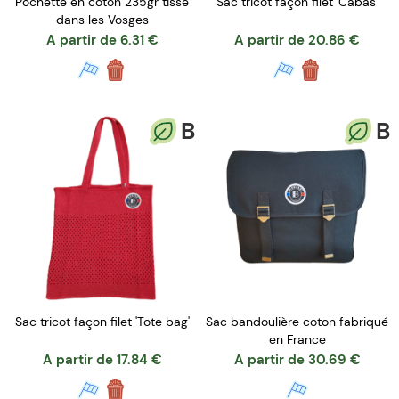
Pochette en coton 235gr tissé
Sac tricot façon filet 'Cabas'
dans les Vosges
A partir de
6.31
€
A partir de
20.86
€
B
B
Sac tricot façon filet 'Tote bag'
Sac bandoulière coton fabriqué
en France
A partir de
17.84
€
A partir de
30.69
€