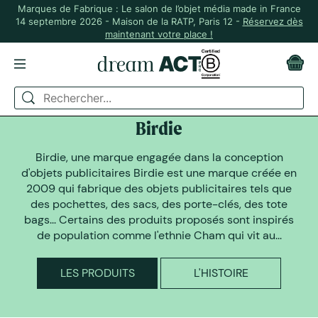
Marques de Fabrique : Le salon de l’objet média made in France
14 septembre 2026 - Maison de la RATP, Paris 12 -
Réservez dès
maintenant votre place !
DREAM ACT A SELECTIONNÉ
Birdie
Birdie, une marque engagée dans la conception
d'objets publicitaires Birdie est une marque créée en
2009 qui fabrique des objets publicitaires tels que
des pochettes, des sacs, des porte-clés, des tote
bags... Certains des produits proposés sont inspirés
de population comme l'ethnie Cham qui vit au...
LES PRODUITS
L'HISTOIRE