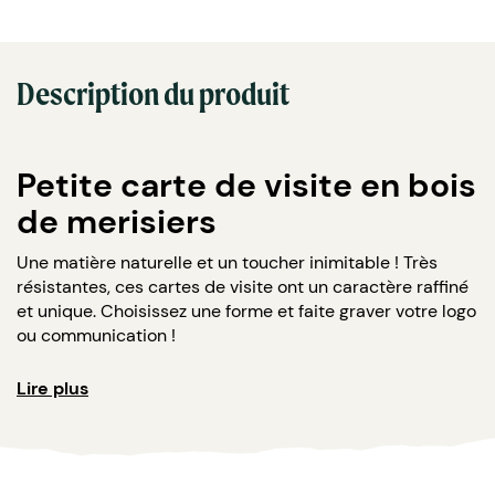
Description du produit
Petite carte de visite en bois
de merisiers
Une matière naturelle et un toucher inimitable ! Très
résistantes, ces cartes de visite ont un caractère raffiné
et unique. Choisissez une forme et faite graver votre logo
ou communication !
Composition :
Lire plus
1 carte en bois de Mérisiers (couleur marron ou
gris)
Dimensions : Largeur : 100 mm / Longueur : 150 mm.