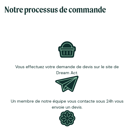
Poids environ 20 grammes.
Notre processus de commande
Personnalisation : la carte est gravée au laser et il
est possible d'avoir une découpe spécifique.
Délais de livraison : 5 semaines
Pour toutes vos demandes de
cartes en bois sur
mesure
, d'autres dimensionsou de quantités inférieures
au minimum indiqué, contactez notre équipe
commerciale.
Vous effectuez votre demande de devis sur le site de
Dream Act.
Un membre de notre équipe vous contacte sous 24h vous
envoie un devis.