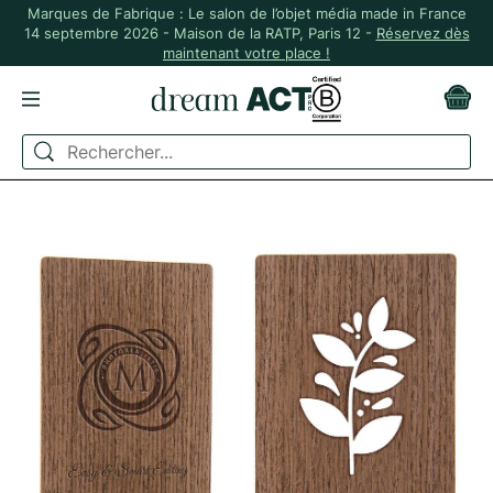
Marques de Fabrique : Le salon de l’objet média made in France
14 septembre 2026 - Maison de la RATP, Paris 12 -
Réservez dès
maintenant votre place !
ACCUEIL
MADE IN FRANCE
CARTE DE VISITE EN BOIS