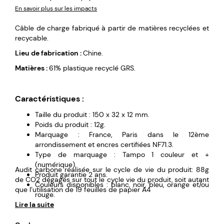
En savoir plus sur les impacts
Câble de charge fabriqué à partir de matières recyclées et
recycable.
Lieu de fabrication :
Chine.
Matières :
61% plastique recyclé GRS.
Caractéristiques :
Taille du produit : 150 x 32 x 12 mm.
Poids du produit : 12g.
Marquage : France, Paris dans le 12ème
arrondissement et encres certifiées NF71.3.
Type de marquage : Tampo 1 couleur et +
(numérique).
Audit carbone réalisée sur le cycle de vie du produit: 88g
Produit garantie 2 ans.
de CO2 dégagés sur tout le cycle vie du produit, soit autant
Couleurs disponibles : blanc, noir, bleu, orange et/ou
que l’utilisation de 19 feuilles de papier A4
rouge.
Lire la suite
Multi-câbles.
Entrée : USB-C et USB.