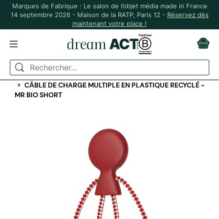
Marques de Fabrique : Le salon de l’objet média made in France
14 septembre 2026 - Maison de la RATP, Paris 12 -
Réservez dès
maintenant votre place !
ACCUEIL
HIGH TECH
CACHE CAM, BATTERIE & CHARGEUR
CÂBLE DE CHARGE MULTIPLE EN PLASTIQUE RECYCLÉ -
MR BIO SHORT