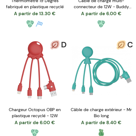
Thermomètre 19 Degrés
Câble de charge multi-
fabriqué en plastique recyclé
connecteur de 12W - Buddy
Cable
A partir de
13.30
€
A partir de
6.00
€
D
C
Chargeur Octopus OBP en
Câble de charge extérieur - Mr
plastique recyclé - 12W
Bio long
A partir de
6.00
€
A partir de
8.40
€