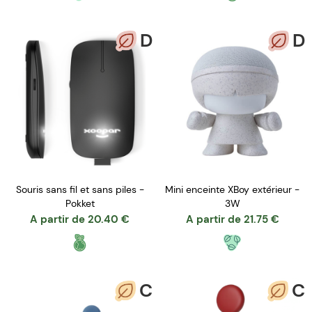
D
D
Souris sans fil et sans piles -
Mini enceinte XBoy extérieur -
Pokket
3W
A partir de
20.40
€
A partir de
21.75
€
C
C