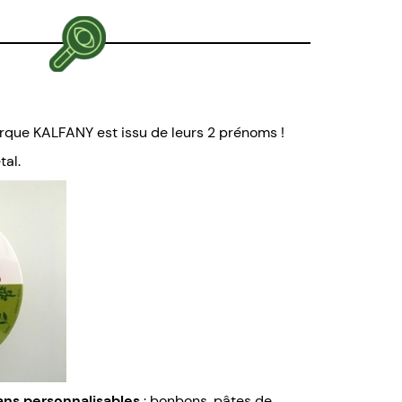
rque KALFANY est issu de leurs 2 prénoms !
tal.
ans personnalisables
: bonbons, pâtes de