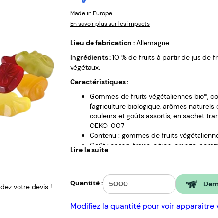
Made in Europe
En savoir plus sur les impacts
Lieu de fabrication :
Allemagne.
Ingrédients :
10 % de fruits à partir de jus de 
végétaux.
Caractéristiques :
Gommes de fruits végétaliennes bio*, co
l'agriculture biologique, arômes naturels 
couleurs et goûts assortis, en sachet tr
OEKO-007
Contenu : gommes de fruits végétalienne
Goût : cassis, fraise, citron, orange, pom
Lire la suite
Conservation : env. 6 mois si le produit
Délai de production : env. 15 jours ouvr
Production Express : oui
Quantité :
Format : env. 85 x 60 mm
Dema
ez votre devis !
Conditionnement (par carton) : 500 piè
Marquage : Impression Flexographie - 1-
Modifiez la quantité pour voir apparaitre 