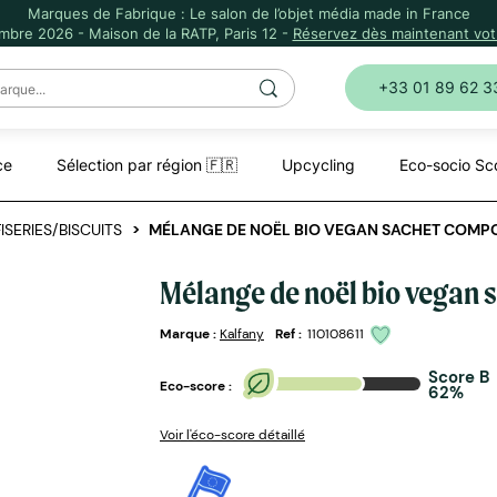
Marques de Fabrique : Le salon de l’objet média made in France
mbre 2026 - Maison de la RATP, Paris 12 -
Réservez dès maintenant votr
+33 01 89 62 3
ce
Sélection par région 🇫🇷
Upcycling
Eco-socio Sc
SERIES/BISCUITS
MÉLANGE DE NOËL BIO VEGAN SACHET COMP
Mélange de noël bio vegan
Marque :
Kalfany
Ref :
110108611
Score B
Eco-score :
62%
Voir l'éco-score détaillé