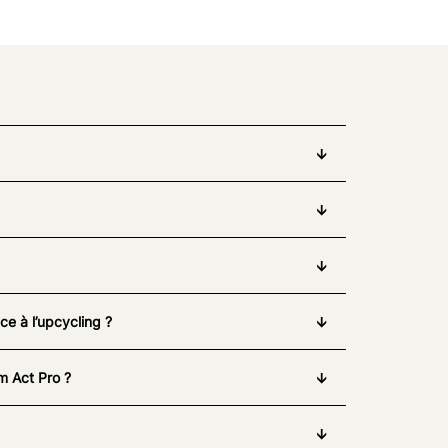
e à l’upcycling ?
m Act Pro ?