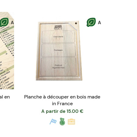
A
A
al en
Planche à découper en bois made
in France
A partir de
15.00
€