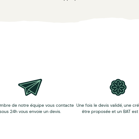
s à compter de la date d'approbation du BAT
es
 couleurs
mbre de notre équipe vous contacte
Une fois le devis validé, une cr
sous 24h vous envoie un devis.
être proposée et un BAT est