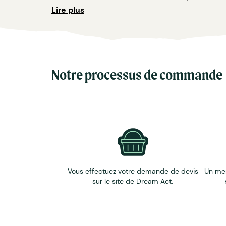
Délai de production : env. 15 jours ouvré
Lire plus
Production Express : oui
Format : env. 85 x 60 mm
Conditionnement (par carton) : 500 pièc
Marquage : Impression Flexographie - 1-5
Notre processus de commande
Vous effectuez votre demande de devis
Un me
sur le site de Dream Act.