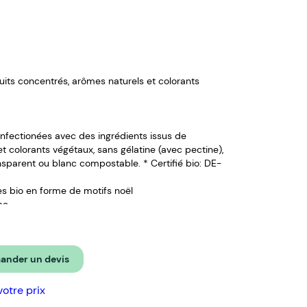
fruits concentrés, arômes naturels et colorants
nfectionées avec des ingrédients issus de
et colorants végétaux, sans gélatine (avec pectine),
ansparent ou blanc compostable. * Certifié bio: DE-
s bio en forme de motifs noël
me
 est conservé dans un endroit approprié
és à compter de la date d'approbation du BAT
nder un devis
ces
5 couleurs
votre prix