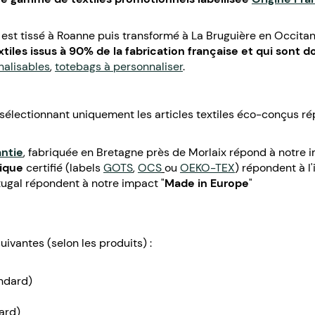
 est tissé à Roanne puis transformé à La Bruguière en Occitani
extiles issus à 90% de la fabrication française et qui sont d
nalisables
,
totebags à personnaliser
.
sélectionnant uniquement les articles textiles éco-conçus ré
antie
, fabriquée en Bretagne près de Morlaix répond à notre 
ique
certifié (labels
GOTS
,
OCS
ou
OEKO-TEX
) répondent à l
ugal répondent à notre impact "
Made in Europe
"
uivantes (selon les produits) :
andard)
ard)