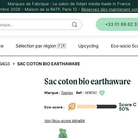
Marques de Fabrique : Le salon de l’objet média made in France
mbre 2026 - Maison de la RATP, Paris 12 -
Réservez dès maintenant votr
+33 01 89 62 3
ce
Sélection par région 🇫🇷
Upcycling
Eco-socio Sc
BAGS
SAC COTON BIO EARTHAWARE
Sac coton bio earthaware
Marque :
Toptex
Ref :
W801C
Score C
Eco-score :
50%
Voir l'éco-score détaillé