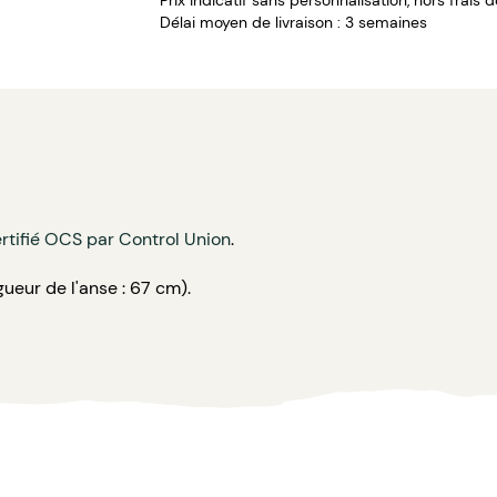
Prix indicatif sans personnalisation, hors frais 
Délai moyen de livraison : 3 semaines
rtifié OCS par Control Union
.
gueur de l'anse : 67 cm).