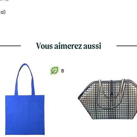
rd)
Vous aimerez aussi
B