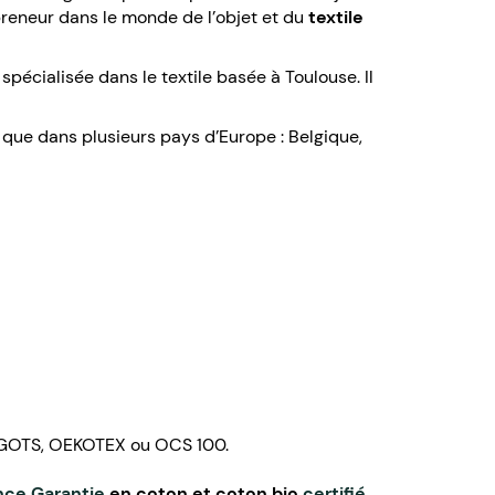
epreneur dans le monde de l’objet et du
textile
 spécialisée dans le textile basée à Toulouse. Il
i que dans plusieurs pays d’Europe : Belgique,
ié GOTS, OEKOTEX ou OCS 100.
nce Garantie
en coton et coton bio
certifié