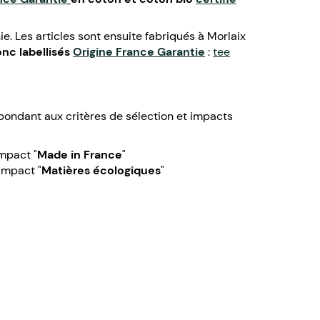
e. Les articles sont ensuite fabriqués à Morlaix
onc labellisés
Origine France Garantie
:
tee
pondant aux critères de sélection et impacts
impact "
Made in France
"
'impact "
Matières écologiques
"