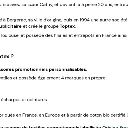
reprise avec sa sœur Cathy, et devient, à à peine 20 ans, entr
é à Bergerac, sa ville d’origine, puis en 1994 une autre société
ublicitaire
et créé le groupe
Toptex
.
 Toulouse, et possède des filiales et entrepôts en France ains
tex ?
ssoires promotionnels personnalisables.
xtiles et possède également 4 marques en propre :
 écharpes et ceintures
briqués en France, en Europe et à partir de coton bio certif
 gamme de textiles promotionnels labellisée
Origine Fra