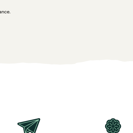
ance.
 cerise, herbes aromatiques, carotte, salade, fleurs des champ
e commande indiqué,
contactez notre équipe commerciale.