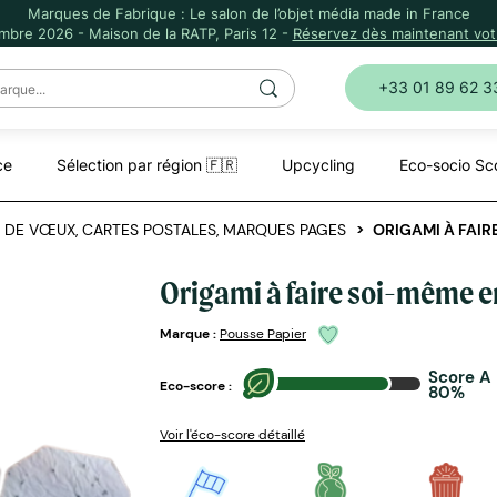
Marques de Fabrique : Le salon de l’objet média made in France
mbre 2026 - Maison de la RATP, Paris 12 -
Réservez dès maintenant votr
+33 01 89 62 3
ce
Sélection par région 🇫🇷
Upcycling
Eco-socio Sc
 DE VŒUX, CARTES POSTALES, MARQUES PAGES
ORIGAMI À FAIR
Origami à faire soi-même e
Marque :
Pousse Papier
Score A
Eco-score :
80%
Voir l'éco-score détaillé