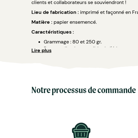
clients et collaborateurs se souviendront !
Lieu de fabrication :
imprimé et façonné en Fr
Matière :
papier ensemencé.
Caractéristiques :
Grammage : 80 et 250 gr.
Personnalisation possible de l'étiquette.
Lire plus
Format de l'étiquette : 60 x 60 mm.
Choix des graines : piment, tomate, tomate
menthe, coquelicot.
Pour des quantités inférieures au minimum d
Notre processus de commande