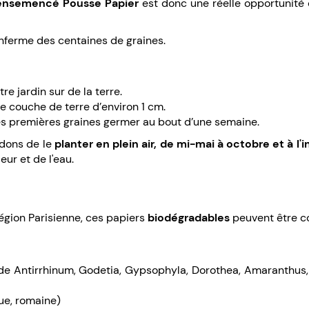
 ensemencé
Pousse Papier
est donc une réelle opportunité 
enferme des centaines de graines.
e jardin sur de la terre.
e couche de terre d’environ 1 cm.
es premières graines germer au bout d’une semaine.
ndons de le
planter en plein air, de mi-mai à octobre et à l'i
ur et de l'eau.
égion Parisienne, ces papiers
biodégradables
peuvent être co
de Antirrhinum, Godetia, Gypsophyla, Dorothea, Amaranthus
tue, romaine)