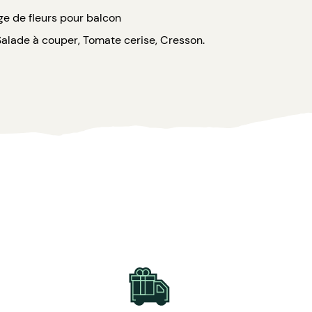
ge de fleurs pour balcon
 Salade à couper, Tomate cerise, Cresson.
: 300 exemplaires par carton. 30 x 20 x17 cm.