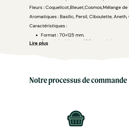
Fleurs : Coquelicot,Bleuet,Cosmos,Mélange de f
Aromatiques : Basilic, Persil, Ciboulette, Aneth
Caractéristiques :
Format : 70×125 mm.
Quantité minimum : 100 exemplaires.
Lire plus
Avantages : Idéal pour des petites quantit
Poids unitaire : 4 gr.
Poids carton : 1,2 kg.
Délai de livraison : 2/3 semaines à partir de la 
Notre processus de commande