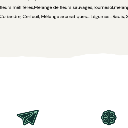
leurs méllifères,Mélange de fleurs sauvages,Tournesol,mélan
, Coriandre, Cerfeuil, Mélange aromatiques... Légumes : Radis,
és et livraison rapide, aspect authentique du kraft. Colisage 
date de validation des fichiers