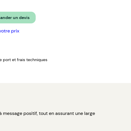
nder un devis
votre prix
de port et frais techniques
à message positif, tout en assurant une large