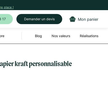
e place !
Mon panier
3 17
Demander un devis
ore
Blog
Nos valeurs
Réalisations
apier kraft personnalisable