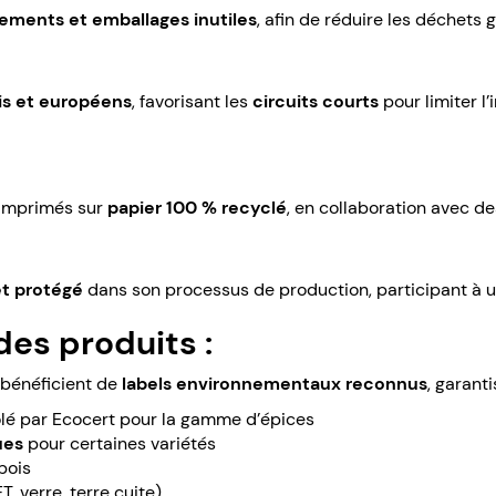
ements et emballages inutiles
, afin de réduire les déchets 
is et européens
, favorisant les
circuits courts
pour limiter l
 imprimés sur
papier 100 % recyclé
, en collaboration avec d
 et protégé
dans son processus de production, participant à un
des produits :
bénéficient de
labels environnementaux reconnus
, garanti
lé par Ecocert pour la gamme d’épices
ues
pour certaines variétés
bois
T, verre, terre cuite)