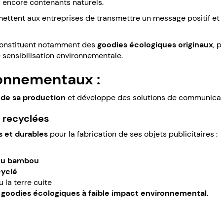
u encore contenants naturels.
ent aux entreprises de transmettre un message positif et eng
n constituent notamment des
goodies écologiques originaux
, 
sensibilisation environnementale.
onnementaux :
 de sa production
et développe des solutions de communicat
t recyclées
s et durables
pour la fabrication de ses objets publicitaires :
 ou bambou
cyclé
 la terre cuite
s
goodies écologiques à faible impact environnemental
.