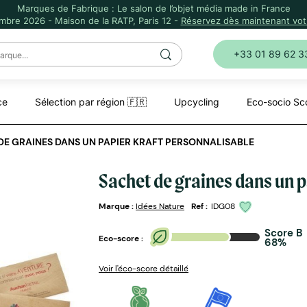
Marques de Fabrique : Le salon de l’objet média made in France
mbre 2026 - Maison de la RATP, Paris 12 -
Réservez dès maintenant votr
+33 01 89 62 3
ce
Sélection par région 🇫🇷
Upcycling
Eco-socio Sc
DE GRAINES DANS UN PAPIER KRAFT PERSONNALISABLE
Sachet de graines dans un p
Marque :
Idées Nature
Ref :
IDG08
Score B
Eco-score :
68%
Voir l'éco-score détaillé