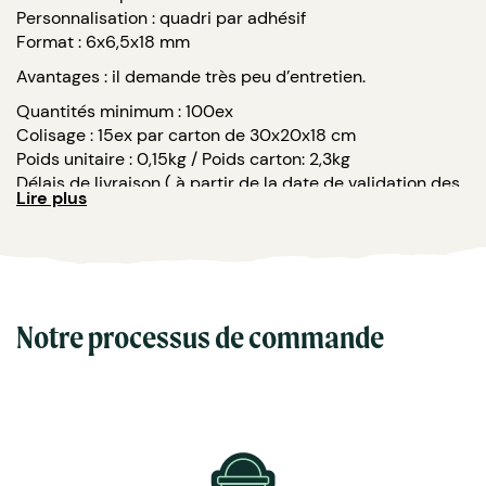
Personnalisation : quadri par adhésif
Format : 6x6,5x18 mm
Avantages : il demande très peu d’entretien.
Quantités minimum : 100ex
Colisage : 15ex par carton de 30x20x18 cm
Poids unitaire : 0,15kg / Poids carton: 2,3kg
Délais de livraison ( à partir de la date de validation des
Lire plus
fichiers) : 100/250 exemplairesemplaires : 3 semaines ;
2500/5000 exemplaires : 5 semaines ; 500/1000
exemplaires : 4 semaines ; Plus de 5000 exemplaires : 6
semaines
Notre processus de commande