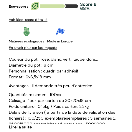
Score B
Eco-score :
68%
Voir l'éco-score détaillé
Matières écologiques
Made in Europe
En savoir plus sur les impacts
Couleur du pot : rose, blanc, vert , taupe, doré...
Diamètre du pot : 6 cm
Personnalisation : quadri par adhésif
Format : 6x6,5x18 mm
Avantages : il demande très peu d’entretien.
Quantités minimum : 100ex
Colisage : 15ex par carton de 30x20x18 cm
Poids unitaire : 0,15kg / Poids carton: 2,3kg
Délais de livraison ( à partir de la date de validation des
fichiers) : 100/250 exemplairesemplaires : 3 semaines ;
2500/5000 exemplaires : 5 semaines ; 500/1000
Lire la suite
exemplaires : 4 semaines ; Plus de 5000 exemplaires : 6