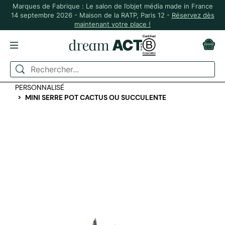
Marques de Fabrique : Le salon de l’objet média made in France
14 septembre 2026 - Maison de la RATP, Paris 12 -
Réservez dès
maintenant votre place !
ACCUEIL
BIODIVERSITÉ
CACHE POT, JARDINIÈRE ET POT DE FLEUR
PERSONNALISÉ
MINI SERRE POT CACTUS OU SUCCULENTE