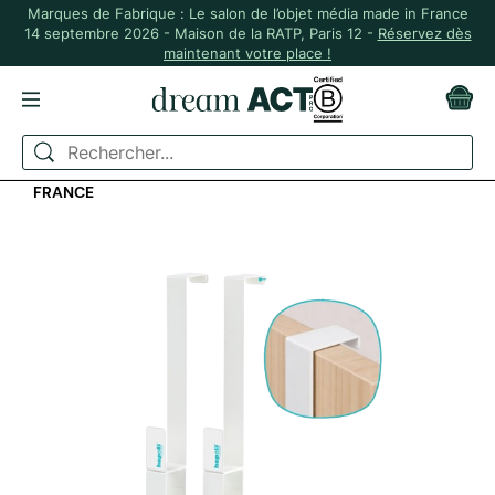
Marques de Fabrique : Le salon de l’objet média made in France
14 septembre 2026 - Maison de la RATP, Paris 12 -
Réservez dès
maintenant votre place !
ACCUEIL
MAISON & PLANTES
ENFILE-COUETTE EN ACIER RENFORCÉ FABRIQUÉ EN
FRANCE