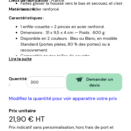
Lieux de fabrication :
France.
Faites glisser la housse vers le bas et secouez, et c'est
Matériaux :
terminé !
Acier renforcé.
Caractéristiques :
1 enfile-couette = 2 pinces en acier renforcé.
Dimensions : 31 x 9,5 x 4 cm — Poids : 600 g.
Disponible en 2 couleurs : Bleu ou Blanc, en modèle
Standard (portes plates, 80 % des portes) ou à
recouvrement.
Compatible toutes tailles de couette.
Lire la suite
Prêt à l'emploi, aucune installation requise.
Impact carbone : 1,91 kg CO2.
Quantité
Demander un
:
devis
Modifiez la quantité pour voir apparaitre votre prix
Prix unitaire
21,90 €
HT
Prix indicatif sans personnalisation, hors frais de port et