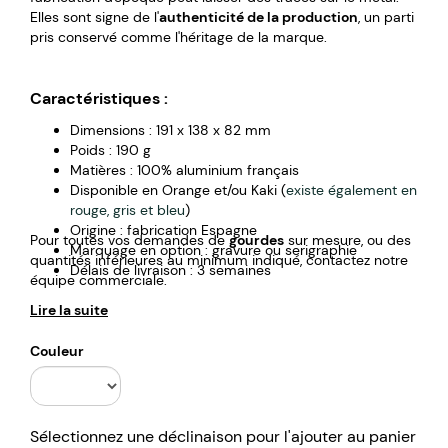
Elles sont signe de l'
authenticité de la production
, un parti
pris conservé comme l'héritage de la marque.
Caractéristiques :
Dimensions : 191 x 138 x 82 mm
Poids : 190 g
Matières : 100% aluminium français
Disponible en Orange et/ou Kaki (
existe également en
rouge, gris et bleu
)
Origine : fabrication Espagne
Pour toutes vos demandes de
gourdes
sur mesure, ou des
Marquage en option : gravure ou serigraphie
quantités inférieures au minimum indiqué, contactez notre
Délais de livraison : 3 semaines
équipe commerciale.
Lire la suite
Couleur
Sélectionnez une déclinaison pour l'ajouter au panier