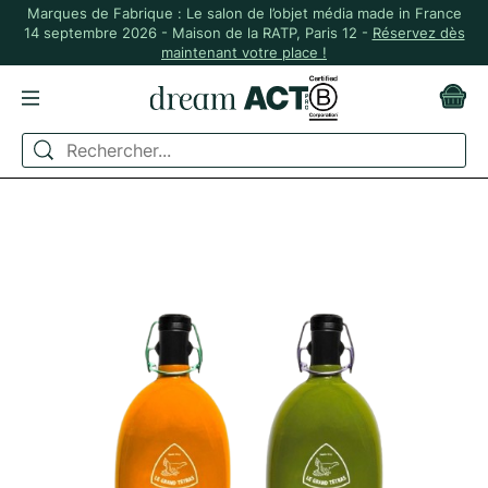
Marques de Fabrique : Le salon de l’objet média made in France
14 septembre 2026 - Maison de la RATP, Paris 12 -
Réservez dès
maintenant votre place !
ACCUEIL
ZÉRO DÉCHET
GOURDES ET BOUTEILLES
GOURDE "ORIGINALE CONCAVE" - 1 LITRE