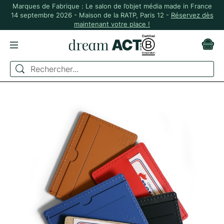
Marques de Fabrique : Le salon de l’objet média made in France
14 septembre 2026 - Maison de la RATP, Paris 12 -
Réservez dès
maintenant votre place !
ACCUEIL
MADE IN FRANCE
PORTE-CARTES EN CUIR RECYCLÉ MADE IN FRANCE