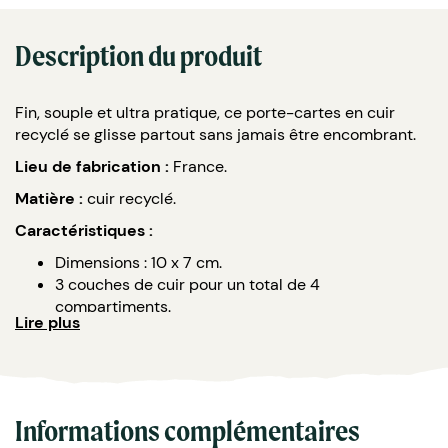
Description du produit
Fin, souple et ultra pratique, ce porte-cartes en cuir
recyclé se glisse partout sans jamais être encombrant.
Lieu de fabrication :
France.
Matière :
cuir recyclé.
Caractéristiques :
Dimensions : 10 x 7 cm.
3 couches de cuir pour un total de 4
compartiments.
Lire plus
Surpiqûre 4 côtés.
Plusieurs couleurs disponibles : noir, bleu marine,
rouge ou crème.
Marquage :
en creux ou 1 couleur à chaud / 1 position
Informations complémentaires
(blanc, argent mat ou brillant, doré mat ou brillant,