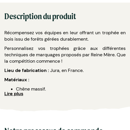
Description du produit
Récompensez vos équipes en leur offrant un trophée en
bois issu de forêts gérées durablement.
Personnalisez vos trophées grâce aux différentes
techniques de marquages proposés par Reine Mère. Que
la compétition commence !
Lieu de fabrication :
Jura, en France.
Matériaux :
Chêne massif.
Lire plus
Acrylique avec finition métallique.
Caractéristiques :
Le bois utilisé provient de forêts gérées
durablement en France.
Dimensions : 150L x 250H mm.