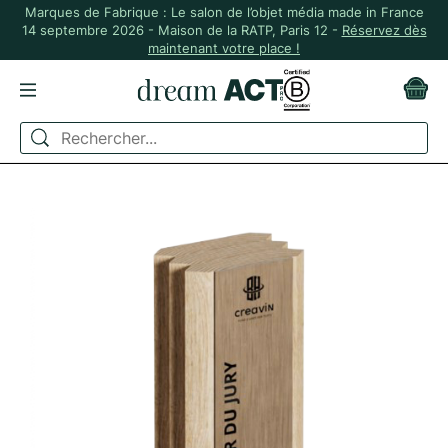
Marques de Fabrique : Le salon de l’objet média made in France
14 septembre 2026 - Maison de la RATP, Paris 12 -
Réservez dès
maintenant votre place !
ACCUEIL
SPORT
TROPHÉES, MÉDAILLES ET COUPES
TROPHÉE SILLON EN BOIS FABRIQUÉ EN FRANCE