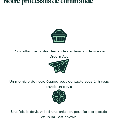
Notre processus de commande
Personnalisation : gravure laser sur acrylique avec
finition cuivre, argent ou or.
Vous effectuez votre demande de devis sur le site de
Dream Act.
Un membre de notre équipe vous contacte sous 24h vous
envoie un devis.
Une fois le devis validé, une création peut être proposée
et un BAT est envoyé.