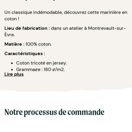
Un classique indémodable, découvrez cette marinière en
coton !
Lieu de fabrication :
dans un atelier à Montrevault-sur-
Èvre.
Matière :
100% coton.
Caractéristiques :
Coton tricoté en jersey.
Grammage : 180 g/m2.
Lire plus
Col bateau.
Rayures bleues et blanches.
Manches longues.
Tailles : du XS au XXL.
Marquage : broderie, transfert sérigraphie, DTF ou
sérigraphie.
Notre processus de commande
Personnalisation sur mesure : des couleurs, du print, des
motifs, du logo, etc (nous contacter).