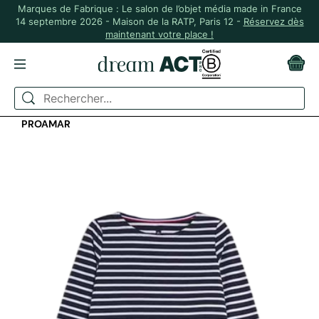
Marques de Fabrique : Le salon de l’objet média made in France
14 septembre 2026 - Maison de la RATP, Paris 12 -
Réservez dès
maintenant votre place !
ACCUEIL
VÊTEMENTS
TEE-SHIRTS
MARINIÈRE EN COTON MANCHES LONGUES FEMME -
PROAMAR