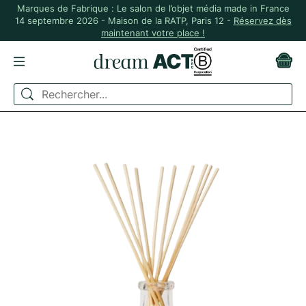
Marques de Fabrique : Le salon de l’objet média made in France
14 septembre 2026 - Maison de la RATP, Paris 12 -
Réservez dès
maintenant votre place !
ACCUEIL
BOUGIES ET DIFFUSEURS
DIFFUSEUR DE PARFUM MADE IN FRANCE