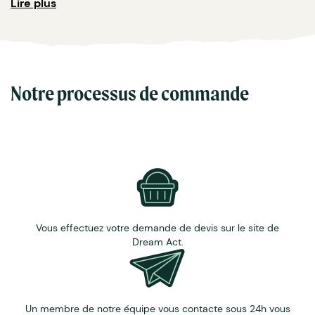
Contenance : 200 ml.
Lire plus
Durée d'utilisation de 6 mois.
Base sans alcool.
Tiges en rotin naturel.
Large gamme de fragrances originales disponible
:
figue rhubarbe, menthe basilic, fleur d'oranger, amande
Notre processus de commande
gourmande, tomate basilic, acacia d'Afrique, maquis
sauvage, etc.
Marquage :
verre (sérigraphie ou éthiquette) et
packaging personnalisable (quadri).
Vous effectuez votre demande de devis sur le site de
Dream Act.
Un membre de notre équipe vous contacte sous 24h vous