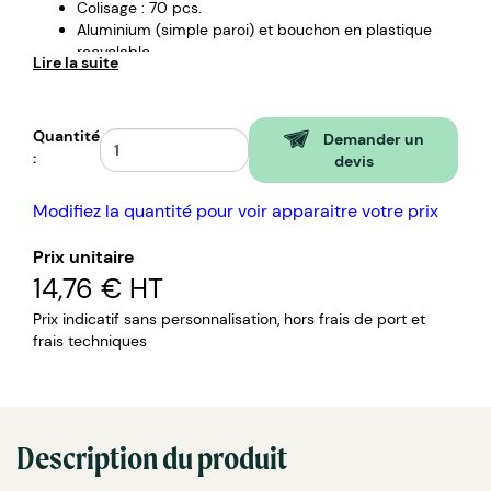
Colisage : 70 pcs.
Aluminium (simple paroi) et bouchon en plastique
recyclable.
Lire la suite
Manchon en liège.
Personnalisation : bouchon marron ou
personnalisation au pantone à partir de 2 000 pcs.
Quantité
Marquage : monochrome sur le manchon en gravure
Demander un
:
laser.
devis
Délais de livraison : 3 semaines après le BAT.
Modifiez la quantité pour voir apparaitre votre prix
Prix unitaire
14,76 €
HT
Prix indicatif sans personnalisation, hors frais de port et
frais techniques
Description du produit