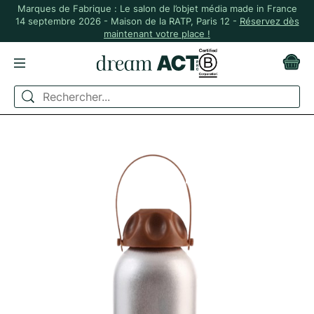
Marques de Fabrique : Le salon de l’objet média made in France
14 septembre 2026 - Maison de la RATP, Paris 12 -
Réservez dès
maintenant votre place !
ACCUEIL
ZÉRO DÉCHET
GOURDES ET BOUTEILLES
GOURDE EN ALUMINIUM MADE IN FRANCE - 630 ML