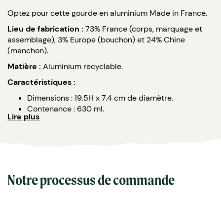
Optez pour cette gourde en aluminium Made in France.
Lieu de fabrication :
73% France (corps, marquage et
assemblage), 3% Europe (bouchon) et 24% Chine
(manchon).
Matière :
Aluminium recyclable.
Caractéristiques :
Dimensions : 19.5H x 7.4 cm de diamètre.
Contenance : 630 ml.
Lire plus
Poids : 70 grammes.
Colisage : 70 pcs.
Aluminium (simple paroi) et bouchon en plastique
recyclable.
Manchon en liège.
Personnalisation : bouchon marron ou
Notre processus de commande
personnalisation au pantone à partir de 2 000 pcs.
Marquage : monochrome sur le manchon en
gravure laser.
Délais de livraison : 3 semaines après le BAT.