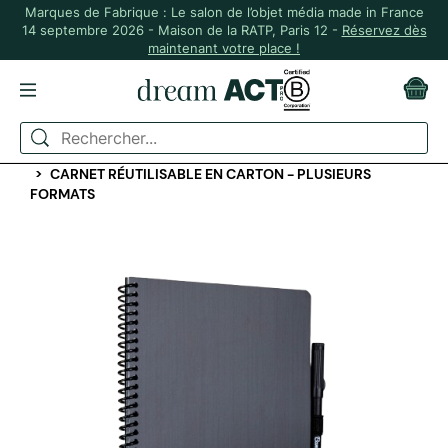
Marques de Fabrique : Le salon de l’objet média made in France
14 septembre 2026 - Maison de la RATP, Paris 12 -
Réservez dès
maintenant votre place !
ACCUEIL
PAPETERIE PERSONNALISÉE
CARNETS ET BLOC-NOTES
CARNET RÉUTILISABLE EN CARTON - PLUSIEURS
FORMATS