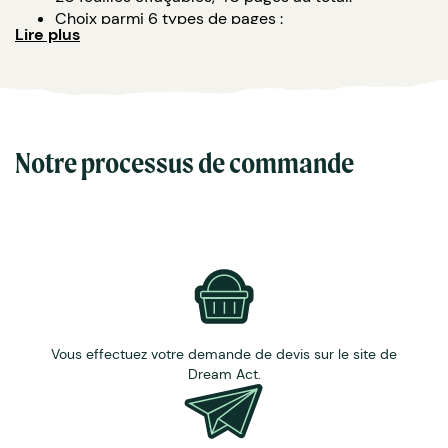
Choix parmi 6 types de pages :
Lire plus
vierge et ligné
liste de tâches
ligné
à carreaux
à pointillés
vierge
Notre processus de commande
Inclus : feutre, formation et application Bambook.
Marquage : impression quadrichrome recto-verso.
Possibilité impression avec photos et images
possible
Colisage : 50 unités.
Accessoires et extras :
kit de nettoyage.
Possibilité de personnalisation nominative sur
Vous effectuez votre demande de devis sur le site de
chaque carnet.
Dream Act.