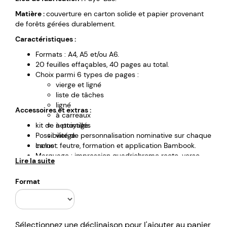
Matière :
couverture en carton solide et papier provenant
de forêts gérées durablement.
Caractéristiques :
Formats : A4, A5 et/ou A6.
20 feuilles effaçables, 40 pages au total.
Choix parmi 6 types de pages :
vierge et ligné
liste de tâches
ligné
Accessoires et extras :
à carreaux
kit de nettoyage.
à pointillés
Possibilité de personnalisation nominative sur chaque
vierge
Inclus : feutre, formation et application Bambook.
carnet.
Marquage : impression quadrichrome recto-verso.
Lire la suite
Possibilité impression avec photos et images
possible
Format
Colisage : 50 unités.
Sélectionnez une déclinaison pour l'ajouter au panier