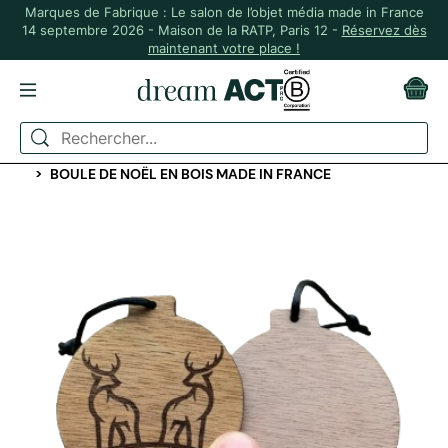
Marques de Fabrique : Le salon de l’objet média made in France
14 septembre 2026 - Maison de la RATP, Paris 12 -
Réservez dès
maintenant votre place !
ACCUEIL
MAISON & PLANTES
DÉCO ET LINGE DE MAISON
BOULE DE NOËL EN BOIS MADE IN FRANCE