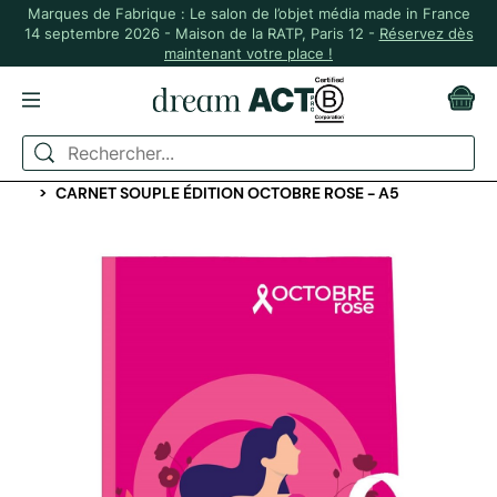
Marques de Fabrique : Le salon de l’objet média made in France
14 septembre 2026 - Maison de la RATP, Paris 12 -
Réservez dès
maintenant votre place !
ACCUEIL
ÉVÉNEMENTIEL
COMMUNICATION, FLYERS, PLV
CARNET SOUPLE ÉDITION OCTOBRE ROSE - A5