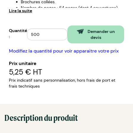
Brochures collées.
Nombre de pages : 64 pages (dont 4 couvertures).
Lire la suite
Grammage : 300 gr, dont 80 gr pour les pages,
provenant de forêts gérées durablement.
Impression : au recto quadrichromie, dont finition
Quantité
pelliculage soft-touch.
Demander un
:
devis
Modifiez la quantité pour voir apparaitre votre prix
Prix unitaire
5,25 €
HT
Prix indicatif sans personnalisation, hors frais de port et
frais techniques
Description du produit