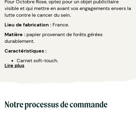
Pour Octobre Rose, optez pour un objet publicitaire
visible et qui mettre en avant vos engagements envers la
lutte contre le cancer du sein.
Lieu de fabrication :
France.
Matière :
papier provenant de forêts gérées
durablement.
Caractéristiques :
Carnet soft-touch.
Lire plus
Intérieur en noir.
Format : A5.
Couverture souple.
Brochures collées.
Nombre de pages : 64 pages (dont 4 couvertures).
Grammage : 300 gr, dont 80 gr pour les pages,
Notre processus de commande
provenant de forêts gérées durablement.
Impression : au recto quadrichromie, dont finition
pelliculage soft-touch.