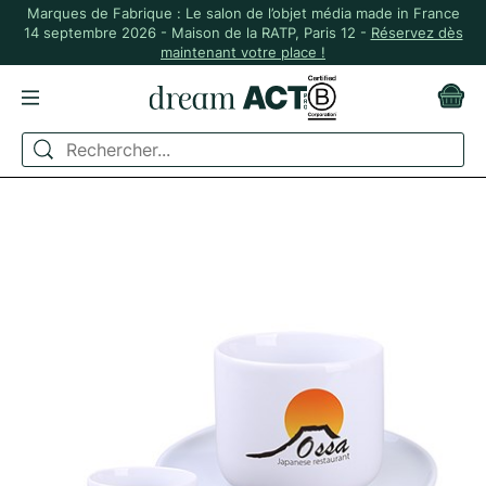
Marques de Fabrique : Le salon de l’objet média made in France
14 septembre 2026 - Maison de la RATP, Paris 12 -
Réservez dès
maintenant votre place !
ACCUEIL
BUREAU
MUG, TASSE ET GOBELET
SET DE 2 TASSES AVEC ASSIETTES - OSAKA SET